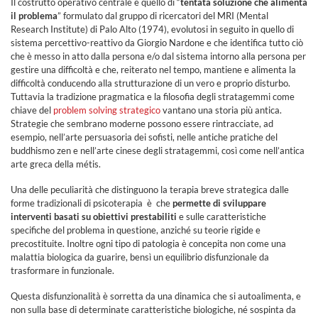
Il costrutto operativo centrale è quello di “
tentata soluzione che alimenta
il problema
” formulato dal gruppo di ricercatori del MRI (Mental
Research Institute) di Palo Alto (1974), evolutosi in seguito in quello di
sistema percettivo-reattivo da Giorgio Nardone e che identifica tutto ciò
che è messo in atto dalla persona e/o dal sistema intorno alla persona per
gestire una difficoltà e che, reiterato nel tempo, mantiene e alimenta la
difficoltà conducendo alla strutturazione di un vero e proprio disturbo.
Tuttavia la tradizione pragmatica e la filosofia degli stratagemmi come
chiave del
problem solving strategico
vantano una storia più antica.
Strategie che sembrano moderne possono essere rintracciate, ad
esempio, nell’arte persuasoria dei sofisti, nelle antiche pratiche del
buddhismo zen e nell’arte cinese degli stratagemmi, così come nell’antica
arte greca della métis.
Una delle peculiarità che distinguono la terapia breve strategica dalle
forme tradizionali di psicoterapia è che
permette di sviluppare
interventi basati su obiettivi prestabiliti
e sulle caratteristiche
specifiche del problema in questione, anziché su teorie rigide e
precostituite. Inoltre ogni tipo di patologia è concepita non come una
malattia biologica da guarire, bensì un equilibrio disfunzionale da
trasformare in funzionale.
Questa disfunzionalità è sorretta da una dinamica che si autoalimenta, e
non sulla base di determinate caratteristiche biologiche, né sospinta da