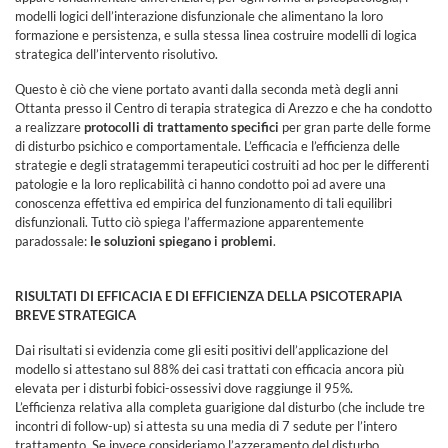
modelli logici dell’interazione disfunzionale che alimentano la loro
formazione e persistenza, e sulla stessa linea costruire modelli di logica
strategica dell’intervento risolutivo.
Questo è ciò che viene portato avanti dalla seconda metà degli anni
Ottanta presso il Centro di terapia strategica di Arezzo e che ha condotto
a realizzare
protocolli di trattamento specifici
per gran parte delle forme
di disturbo psichico e comportamentale. L’efficacia e l’efficienza delle
strategie e degli stratagemmi terapeutici costruiti ad hoc per le differenti
patologie e la loro replicabilità ci hanno condotto poi ad avere una
conoscenza effettiva ed empirica del funzionamento di tali equilibri
disfunzionali. Tutto ciò spiega l’affermazione apparentemente
paradossale:
le soluzioni spiegano i problemi
.
RISULTATI DI EFFICACIA E DI EFFICIENZA DELLA PSICOTERAPIA
BREVE STRATEGICA
Dai risultati si evidenzia come gli esiti positivi dell’applicazione del
modello si attestano sul 88% dei casi trattati con efficacia ancora più
elevata per i disturbi fobici-ossessivi dove raggiunge il 95%.
L’efficienza relativa alla completa guarigione dal disturbo (che include tre
incontri di follow-up) si attesta su una media di 7 sedute per l’intero
trattamento. Se invece consideriamo l’azzeramento del disturbo