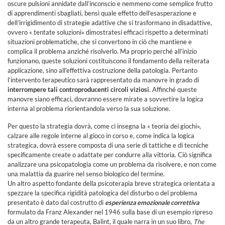
oscure pulsioni annidate dall’inconscio e nemmeno come semplice frutto
di apprendimenti sbagliati, bensì quale effetto dell’esasperazione e
dell’irrigidimento di strategie adattive che si trasformano in disadattive,
ovvero « tentate soluzioni» dimostratesi efficaci rispetto a determinati
situazioni problematiche, che si convertono in ciò che mantiene e
complica il problema anziché risolverlo. Ma proprio perché all’inizio
funzionano, queste soluzioni costituiscono il fondamento della reiterata
applicazione, sino all’effettiva costruzione della patologia. Pertanto
l’intervento terapeutico sarà rappresentato da manovre in grado di
interrompere tali controproducenti circoli viziosi
. Affinché queste
manovre siano efficaci, dovranno essere mirate a sovvertire la logica
interna al problema riorientandola verso la sua soluzione.
Per questo la strategia dovrà, come ci insegna la « teoria dei giochi»,
calzare alle regole interne al gioco in corso e, come indica la logica
strategica, dovrà essere composta di una serie di tattiche e di tecniche
specificamente create o adattate per condurre alla vittoria. Ciò significa
analizzare una psicopatologia come un problema da risolvere, e non come
una malattia da guarire nel senso biologico del termine.
Un altro aspetto fondante della psicoterapia breve strategica orientata a
spezzare la specifica rigidità patologica del disturbo o del problema
presentato è dato dal costrutto di
esperienza emozionale correttiva
formulato da Franz Alexander nel 1946 sulla base di un esempio ripreso
da un altro grande terapeuta, Balint, il quale narra in un suo libro,
The