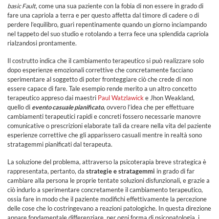
basic Fault
, come una sua paziente con la fobia di non essere in grado di
fare una capriola a terra e per questo affetta dal timore di cadere o di
perdere l’equilibro, guarì repentinamente quando un giorno inciampando
nel tappeto del suo studio e rotolando a terra fece una splendida capriola
rialzandosi prontamente.
Il costrutto indica che il cambiamento terapeutico si può realizzare solo
dopo esperienze emozionali correttive che concretamente facciano
sperimentare al soggetto di poter fronteggiare ciò che crede di non
essere capace di fare. Tale esempio rende merito a un altro concetto
terapeutico appreso dai maestri
Paul Watzlawick
e Jhon Weakland,
quello di
evento casuale pianificato
, ovvero l’idea che per effettuare
cambiamenti terapeutici rapidi e concreti fossero necessarie manovre
comunicative o prescrizioni elaborate tali da creare nella vita del paziente
esperienze correttive che gli apparissero casuali mentre in realtà sono
stratagemmi pianificati dal terapeuta.
La soluzione del problema, attraverso la psicoterapia breve strategica è
rappresentata, pertanto, da
strategie e stratagemmi
in grado di far
cambiare alla persona le proprie tentate soluzioni disfunzionali, e grazie a
ciò indurlo a sperimentare concretamente il cambiamento terapeutico,
ossia fare in modo che il paziente modifichi effettivamente la percezione
delle cose che lo costringevano a reazioni patologiche. In questa direzione
appare fondamentale differenziare, per ogni forma di psicopatologia, i