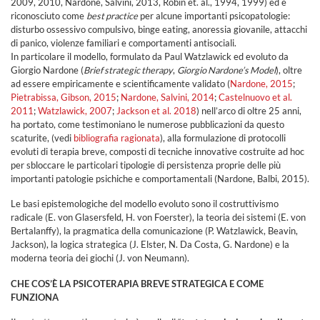
2009, 2010, Nardone, Salvini, 2013, Robin et. al., 1994, 1999) ed è
riconosciuto come
best practice
per alcune importanti psicopatologie:
disturbo ossessivo compulsivo, binge eating, anoressia giovanile, attacchi
di panico, violenze familiari e comportamenti antisociali.
In particolare il modello, formulato da Paul Watzlawick ed evoluto da
Giorgio Nardone (
Brief strategic therapy
,
Giorgio Nardone’s Model
), oltre
ad essere empiricamente e scientificamente validato (
Nardone, 2015
;
Pietrabissa, Gibson, 2015
;
Nardone, Salvini, 2014
;
Castelnuovo et al.
2011
;
Watzlawick, 2007
;
Jackson et al. 2018
) nell’arco di oltre 25 anni,
ha portato, come testimoniano le numerose pubblicazioni da questo
scaturite, (vedi
bibliografia ragionata
), alla formulazione di protocolli
evoluti di terapia breve, composti di tecniche innovative costruite ad hoc
per sbloccare le particolari tipologie di persistenza proprie delle più
importanti patologie psichiche e comportamentali (Nardone, Balbi, 2015).
Le basi epistemologiche del modello evoluto sono il costruttivismo
radicale (E. von Glasersfeld, H. von Foerster), la teoria dei sistemi (E. von
Bertalanffy), la pragmatica della comunicazione (P. Watzlawick, Beavin,
Jackson), la logica strategica (J. Elster, N. Da Costa, G. Nardone) e la
moderna teoria dei giochi (J. von Neumann).
CHE COS’È LA PSICOTERAPIA BREVE STRATEGICA E COME
FUNZIONA