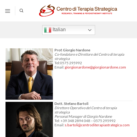
Salta
ai
contenuti
Italian
Prof. Giorgio Nardone
Co-fondatore e Direttore del Centro di terapia
strategica
Tel:0575 295992
Email:
giorgionardone@giorgionardone.com
Dott. Stefano Bartoli
Direttore Operativo del Centro di terapia
strategica
Personal Manager di Giorgio Nardone
Tel: +39 348 2894 048 – 0575 295992
Email:
s.bartoli@centroditerapiastrategica.com