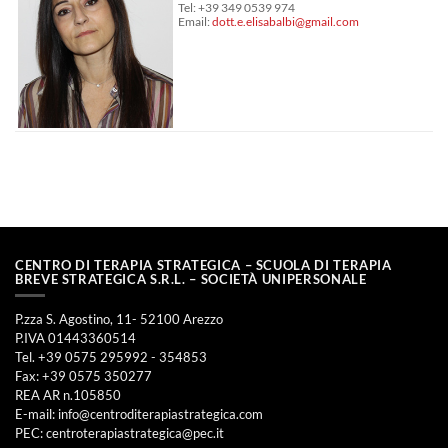
Tel: +39 349 0539 974
Email:
dott.e.elisabalbi@gmail.com
CENTRO DI TERAPIA STRATEGICA – SCUOLA DI TERAPIA
BREVE STRATEGICA S.R.L. – SOCIETÀ UNIPERSONALE
P.zza S. Agostino, 11- 52100 Arezzo
P.IVA 01443360514
Tel. +39 0575 295992 - 354853
Fax: +39 0575 350277
REA AR n.105850
E-mail:
info@centroditerapiastrategica.com
PEC:
centroterapiastrategica@pec.it