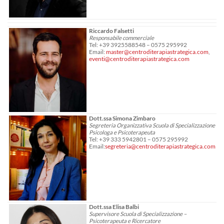
Riccardo Falsetti
Responsabile commerciale
Tel: +39 3925588548 – 0575 295992
Email:
master@centroditerapiastrategica.com
,
eventi@centroditerapiastrategica.com
Dott.ssa Simona Zimbaro
Segreteria Organizzativa Scuola di Specializzazione
Psicologa e Psicoterapeuta
Tel: +39 333 5942801 – 0575 295992
Email:
segreteria@centroditerapiastrategica.com
Dott.ssa Elisa Balbi
Supervisore Scuola di Specializzazione –
Psicoterapeuta e Ricercatore