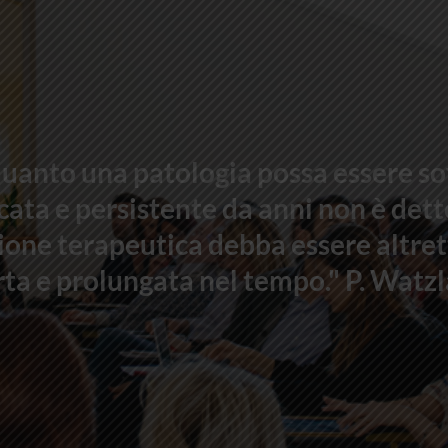
uanto una patologia possa essere so
ata e persistente da anni non è dett
ione terapeutica debba essere altre
rta e prolungata nel tempo." P. Watz