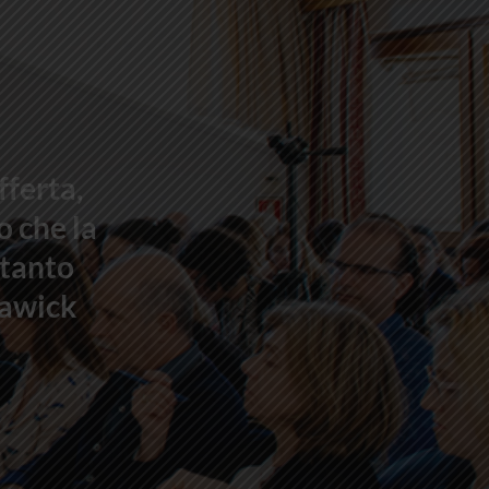
fferta,
o che la
ttanto
lawick