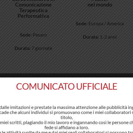
Comunicazione
nel mondo
Terapeutica
Performativa
Sede:
Europa / America
Sede:
Pesaro
Durata:
1-2 anni
Durata:
7 giornate
COMUNICATO UFFICIALE
Percorsi Formativi non clinici
dalle imitazioni e prestate la massima attenzione alle pubblicità i
Master di formazione, training specialistici…
ade che alcuni individui si promuovano come i miei collaboratori
titolo,
miei scritti, plagiando il mio lavoro e ingannando così le persone 
fede si affidano a loro.
 le attività svolte da me e dai miei reali collaboratori si possono t