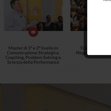
Master di 1° e 2° livello in
Training Avanza
Comunicazione Strategica,
Negoziazione Str
Coaching, Problem Solving e
Scienza della Performance