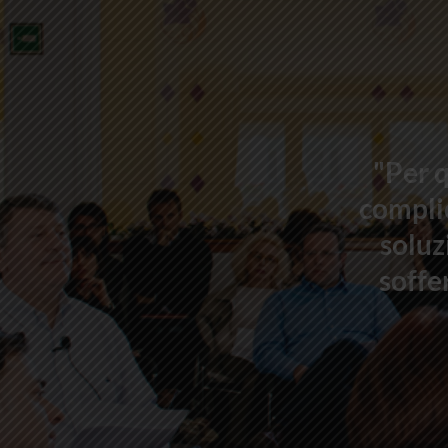
"Per q
complic
soluz
soffe