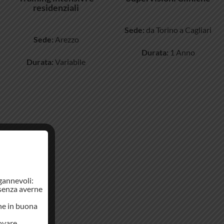
residenziali
Sede:
da Torino a Cagliari
Sede:
Arezzo
Durata:
1 Anno
Durata:
Variabile
ngannevoli:
 senza averne
che in buona
rovare