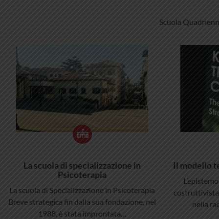
Scuola Quadrienna
La scuola di specializzazione in
Il modello t
Psicoterapia
L’epistemol
La scuola di Specializzazione in Psicoterapia
costruttivist
Breve strategica fin dalla sua fondazione, nel
nella ra
1988, è stata improntata…