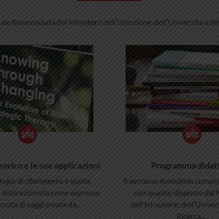
le Riconosciuta dal Ministero dell’Istruzione, dell’Università e de
eorico e le sue applicazioni
Programma didat
ogia di riferimento è quella
Il percorso formativo compre
a-interazionista come espresso
con quanto disposto dal 
ccolta di saggi creata da…
dell’Istruzione, dell’Univer
Ricerca…