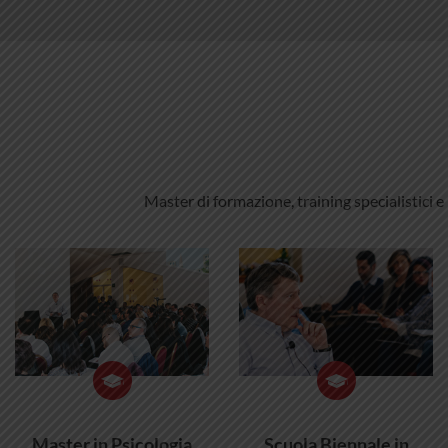
Master di formazione, training specialistici e
Master in Psicologia
Scuola Biennale in