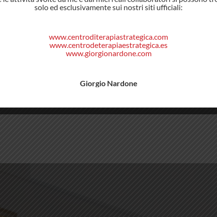
solo ed esclusivamente sui nostri siti ufficiali:
www.centroditerapiastrategica.com
www.centrodeterapiaestrategica.es
www.giorgionardone.com
Giorgio Nardone
to in
ategica