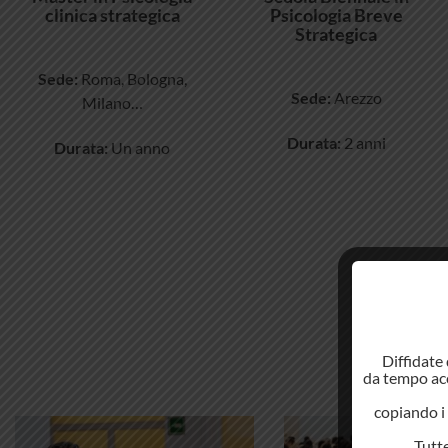
clinica strategica
Psicologia Breve
Strategica
Sede:
Roma, Bologna,
Sede:
Arezzo
Milano…
Durata:
2 anni
Durata:
Un anno
Diffidate 
da tempo acc
copiando i 
Tutte