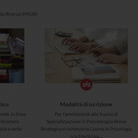
lla Ricerca (MIUR)
tico
Modalità di iscrizione
nde, in linea
Per l’ammissione alla Scuola di
Ministero
Specializzazione in Psicoterapia Breve
sità e della
Strategica è richiesta la Laurea in Psicologia
o in Medicina…