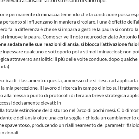
 elevata a causa di fattori stressanti di vario tipo.
zione permanente di minaccia temendo che la condizione possa esp
 pertanto si influenzano in maniera circolare, l’una è effetto dell’al
rò fa la differenza è che se si impara a gestire la paura si controlla
on si rimuove la paura. Come scrive il noto neuroscienziato Antoni
ene sedata nelle
sue reazioni di ansia, si blocca l’attivazione fisio
e ingessare qualcuno e sottoporlo poi a stimoli minacciosi; non po
gica attraverso ansiolitici il più delle volte conduce, dopo qualche
urla).
ica di rilassamento: questa, ammesso che si riesca ad applicarla 
a mia percezione. Il lavoro di ricerca in campo clinico sul trattamen
o alla messa a punto di protocolli di terapia breve strategica applica
cessi decisamente elevati: in
 alla totale estinzione del disturbo nell’arco di pochi mesi. Ciò dimos
ante e dell’ansia oltre una certa soglia richieda un cambiamento d
me spaventoso, producendo un riallineamento dei parametri fisiolog
unzionali.