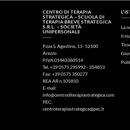
CENTRO DI TERAPIA
L’I
STRATEGICA – SCUOLA DI
TERAPIA BREVE STRATEGICA
S.R.L. – SOCIETÀ
La n
UNIPERSONALE
Il m
Tiro
P.zza S. Agostino, 11- 52100
Arezzo
Gior
P.IVA 01443360514
Pubb
Tel. +39 0575 295992 - 354853
Fax: +39 0575 350277
REA AR n.105850
E-mail:
info@centroditerapiastrategica.com
PEC:
centroterapiastrategica@pec.it