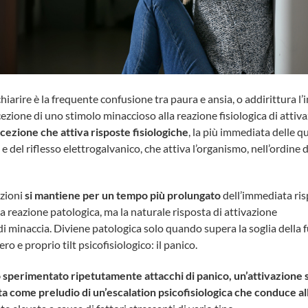
arire è la frequente confusione tra paura e ansia, o addirittura l’
cezione di uno stimolo minaccioso alla reazione fisiologica di attiv
cezione che attiva risposte fisiologiche
, la più immediata delle q
 e del riflesso elettrogalvanico, che attiva l’organismo, nell’ordine 
azioni
si mantiene per un tempo più prolungato
dell’immediata risp
na reazione patologica, ma la naturale risposta di attivazione
i minaccia. Diviene patologica solo quando supera la soglia della f
 e proprio tilt psicofisiologico: il panico.
o sperimentato ripetutamente attacchi di panico, un’attivazione s
 come preludio di un’escalation psicofisiologica che conduce all