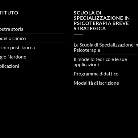
STITUTO
SCUOLA DI
SPECIALIZZAZIONE IN
PSICOTERAPIA BREVE
STRATEGICA
ostra storia
odello clinico
La Scuola di Specializzazione i
cinio post-laurea
Psicoterapia
gio Nardone
Il modello teorico e le sue
applicazioni
licazioni
Programma didattico
Modalità di iscrizione