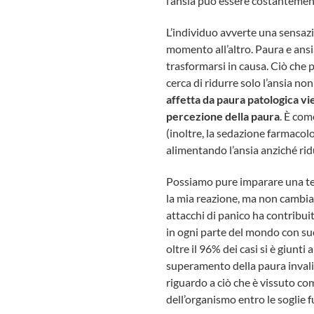
l’ansia può essere costantemente
L’individuo avverte una sensa
momento all’altro. Paura e ansia
trasformarsi in causa. Ciò che pe
cerca di ridurre solo l’ansia n
affetta da paura patologica vi
percezione della paura
. È com
(inoltre, la sedazione farmacolo
alimentando l’ansia anziché rid
Possiamo pure imparare una tecn
la mia reazione, ma non cambia l
attacchi di panico ha contribuit
in ogni parte del mondo con suc
oltre il 96% dei casi si è giunti
superamento della paura invalid
riguardo a ciò che è vissuto co
dell’organismo entro le soglie f