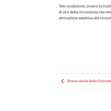
Tale condizione, ovvero la trasf
di sé e della circostanza che te
attivazione adattiva alla circos
Breve storia della Psicote