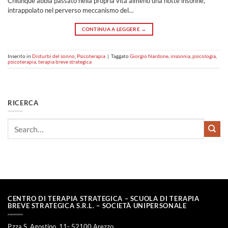
Chiunque abbia passato nella propria vita almeno una notte insonne,
intrappolato nel perverso meccanismo del…
CONTINUA A LEGGERE
→
Inserito in
Disturbi del sonno
,
Psicoterapia
|
Taggato
Giorgio Nardone
,
insonnia
,
psicologia
,
psicoterapia
,
terapia breve strategica
RICERCA
CENTRO DI TERAPIA STRATEGICA – SCUOLA DI TERAPIA
BREVE STRATEGICA S.R.L. – SOCIETÀ UNIPERSONALE
P.zza S. Agostino, 11- 52100 Arezzo