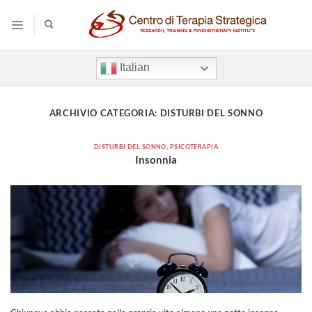
Salta
ai
contenuti
Italian
ARCHIVIO CATEGORIA:
DISTURBI DEL SONNO
DISTURBI DEL SONNO
,
PSICOTERAPIA
Insonnia