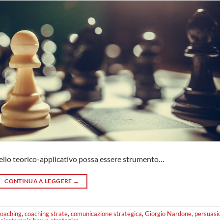
llo teorico-applicativo possa essere strumento…
CONTINUA A LEGGERE
→
coaching
,
coaching strate
,
comunicazione strategica
,
Giorgio Nardone
,
persuasi