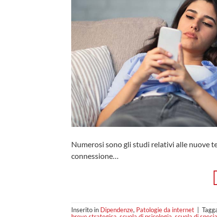
Numerosi sono gli studi relativi alle nuove t
connessione…
Inserito in
Dipendenze
,
Patologie da internet
|
Tagg
breve strategica
,
scuola di psicologia
,
scuola di speci