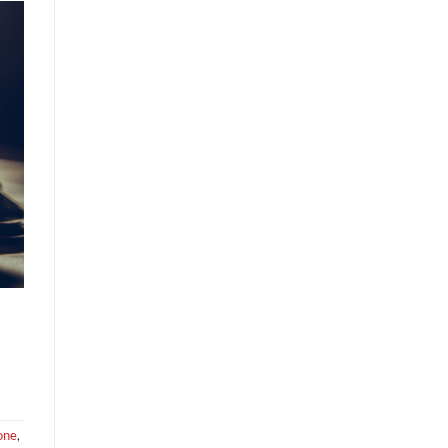
one
,