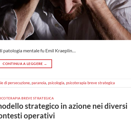
 di patologia mentale fu Emil Kraeplin…
CONTINUA A LEGGERE
→
e di persecuzione
,
paranoia
,
psicologia
,
psicoterapia breve strategica
ICOTERAPIA BREVE STRATEGICA
modello strategico in azione nei diversi
ontesti operativi