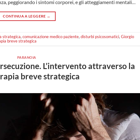
nza, peggiorando i sintomi corporei, e gli atteggiamenti mentali…
CONTINUA A LEGGERE
→
a strategica
,
comunicazione medico paziente
,
disturbi psicosomatici
,
Giorgio
apia breve strategica
PARANOIA
rsecuzione. L’intervento attraverso la
rapia breve strategica