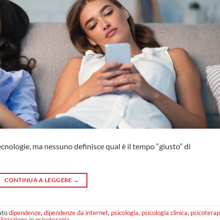
ecnologie, ma nessuno definisce qual è il tempo “giusto” di
CONTINUA A LEGGERE
→
ato
dipendenze
,
dipendenze da internet
,
psicologia
,
psicologia clinica
,
psicoterap
alizzazione in psicoterapia