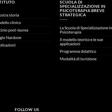
STITUTO
SCUOLA DI
SPECIALIZZAZIONE IN
PSICOTERAPIA BREVE
STRATEGICA
ostra storia
odello clinico
La Scuola di Specializzazione i
cinio post-laurea
Psicoterapia
gio Nardone
Il modello teorico e le sue
applicazioni
licazioni
Programma didattico
Modalità di iscrizione
FOLLOW US