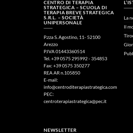
CENTRO DI TERAPIA
L’I
STRATEGICA – SCUOLA DI
TERAPIA BREVE STRATEGICA
S.R.L. – SOCIETÀ
La n
UNIPERSONALE
Il m
Tiro
P.zza S. Agostino, 11- 52100
Arezzo
Gior
P.IVA 01443360514
Pubb
Tel. +39 0575 295992 - 354853
Fax: +39 0575 350277
REA AR n.105850
E-mail:
info@centroditerapiastrategica.com
PEC:
centroterapiastrategica@pec.it
NEWSLETTER