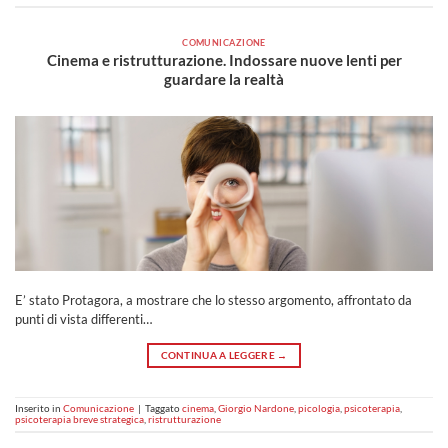
COMUNICAZIONE
Cinema e ristrutturazione. Indossare nuove lenti per
guardare la realtà
E’ stato Protagora, a mostrare che lo stesso argomento, affrontato da
punti di vista differenti…
CONTINUA A LEGGERE
→
Inserito in
Comunicazione
|
Taggato
cinema
,
Giorgio Nardone
,
picologia
,
psicoterapia
,
psicoterapia breve strategica
,
ristrutturazione