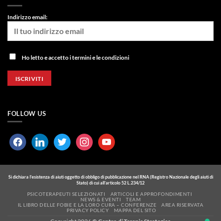
Indirizzo email:
Ho letto e accetto i termini e le condizioni
FOLLOW US
facebook
linkedin
twitter
instagram
youtube
Si dichiara l’esistenza di aiuti oggetto di obbligo di pubblicazione nel RNA (Registro Nazionale degli aiuti di
Stato) di cui all’articolo 52 L.234/12
PSICOTERAPEUTI SELEZIONATI
ARTICOLI E APPROFONDIMENTI
NEWS & EVENTI
TEAM
IL LIBRO DELLE FOBIE E LA LORO CURA – CONFERENZE
AREA RISERVATA
PRIVACY POLICY
MAPPA DEL SITO