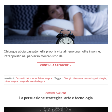
Chiunque abbia passato nella propria vita almeno una notte insonne,
intrappolato nel perverso meccanismo del…
CONTINUA A LEGGERE
→
Inserito in
Disturbi del sonno
,
Psicoterapia
|
Taggato
Giorgio Nardone
,
insonnia
,
psicologia
,
psicoterapia
,
terapia breve strategica
COMUNICAZIONE
La persuasione strategica: arte e tecnologia