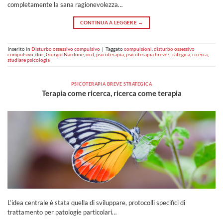
completamente la sana ragionevolezza…
CONTINUA A LEGGERE
→
Inserito in
Disturbo ossessivo compulsivo
|
Taggato
compulsioni
,
disturbo ossessivo
compulsivo
,
doc
,
Giorgio Nardone
,
ocd
,
psicoterapia
,
psicoterapia breve strategica
,
ricerca
,
studiare psicologia
PSICOTERAPIA BREVE STRATEGICA
Terapia come ricerca, ricerca come terapia
L’idea centrale è stata quella di sviluppare, protocolli specifici di
trattamento per patologie particolari…