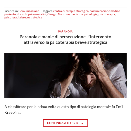
Inserito in
Comunicazione
|
Taggato
centro di terapia strategica
,
comunicazione medico
paziente
,
disturbi psicosomatici
,
Giorgio Nardone
,
medicina
,
psicologia
,
psicoterapia
,
psicoterapia breve strategica
PARANOIA
Paranoia e manie di persecuzione. L’intervento
attraverso la psicoterapia breve strategica
A classificare per la prima volta questo tipo di patologia mentale fu Emil
Kraeplin…
CONTINUA A LEGGERE
→