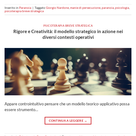
Inserito in
Paranoia
|
Taggato
Giorgio Nardone
,
manie di persecuzione
,
paranoia
,
psicologia
,
psicoterapia breve strategica
PSICOTERAPIA BREVE STRATEGICA
Rigore e Creatività: il modello strategico in azione nei
diversi contesti operativi
Appare controintuitivo pensare che un modello teorico-applicativo possa
essere strumento…
CONTINUA A LEGGERE
→