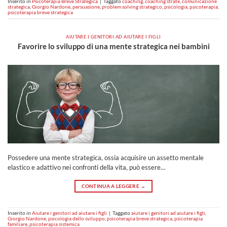
Inserito in
Psicoterapia Breve Strategica
|
Taggato
coaching
,
coaching strate
,
comunicazione
strategica
,
Giorgio Nardone
,
persuasione
,
problem solving strategico
,
psicologia
,
psicoterapia
,
psicoterapia breve strategica
AIUTARE I GENITORI AD AIUTARE I FIGLI
Favorire lo sviluppo di una mente strategica nei bambini
Possedere una mente strategica, ossia acquisire un assetto mentale
elastico e adattivo nei confronti della vita, può essere…
CONTINUA A LEGGERE
→
Inserito in
Aiutare i genitori ad aiutare i figli
|
Taggato
aiutare i genitori ad aiutare i figli
,
Giorgio Nardone
,
psicologia dello sviluppo
,
psicoterapia breve strategica
,
psicoterapia
familiare
,
psicoterapia sistemica