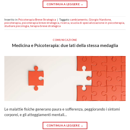
CONTINUA A LEGGERE
→
Inserito in
Psicoterapia Breve Strategica
|
Taggato
cambiamento
,
Giorgio Nardone
,
psicoterapia
,
psicoterapia breve strategica
,
ricerca
,
scuola di specializzazione in psicoterapia
,
studiare psicologia
,
terapia breve strategica
COMUNICAZIONE
Medicina e Psicoterapia: due lati della stessa medaglia
Le malattie fisiche generano paura e sofferenza, peggiorando i sintomi
corporei, e gli atteggiamenti mentali…
CONTINUA A LEGGERE
→