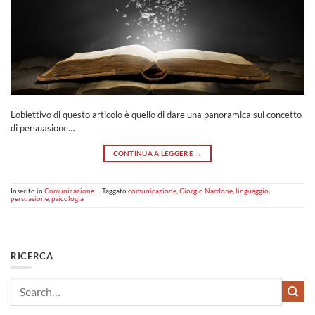
L’obiettivo di questo articolo è quello di dare una panoramica sul concetto
di persuasione…
CONTINUA A LEGGERE
→
Inserito in
Comunicazione
|
Taggato
comunicazione
,
Giorgio Nardone
,
linguaggio
,
persuasione
,
psicologia
RICERCA