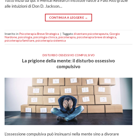
Tutto inizia da qui: il Mental Research Institute nasce a Palo Alto grazie
alle intuizioni di Don D. Jackson…
CONTINUA A LEGGERE
→
Inserito in
Psicoterapia Breve Strategica
|
Taggato
diventare psicoterapeuta
,
Giorgio
Nardone
,
psicologia
,
psicologia clinica
,
psicoterapia
,
psicoterapia breve strategica
,
psicoterapia familiare
,
psicoterapia sistemica
DISTURBO OSSESSIVO COMPULSIVO
La prigione della mente: il disturbo ossessivo
compulsivo
L’ossessione compulsiva può insinuarsi nella mente sino a divorare