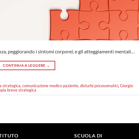
nza, peggiorando i sintomi corporei, e gli atteggiamenti mentali…
CONTINUA A LEGGERE
→
a strategica
,
comunicazione medico paziente
,
disturbi psicosomatici
,
Giorgio
apia breve strategica
STITUTO
SCUOLA DI