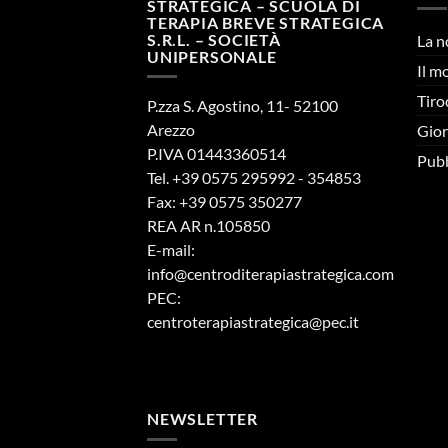
STRATEGICA – SCUOLA DI
TERAPIA BREVE STRATEGICA
S.R.L. – SOCIETÀ
La n
UNIPERSONALE
Il m
Tiro
P.zza S. Agostino, 11- 52100
Arezzo
Gior
P.IVA 01443360514
Pubb
Tel. +39 0575 295992 - 354853
Fax: +39 0575 350277
REA AR n.105850
E-mail:
info@centroditerapiastrategica.com
PEC:
centroterapiastrategica@pec.it
NEWSLETTER