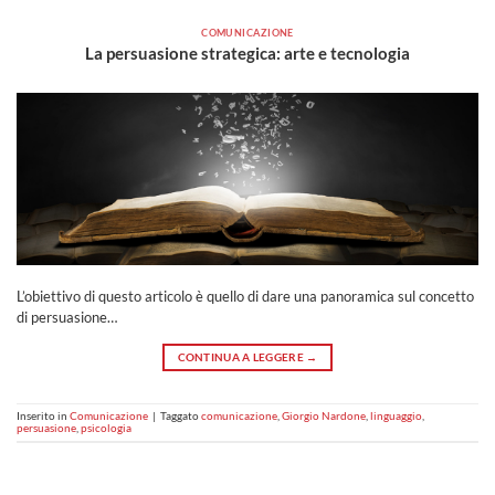
COMUNICAZIONE
La persuasione strategica: arte e tecnologia
L’obiettivo di questo articolo è quello di dare una panoramica sul concetto
di persuasione…
CONTINUA A LEGGERE
→
Inserito in
Comunicazione
|
Taggato
comunicazione
,
Giorgio Nardone
,
linguaggio
,
persuasione
,
psicologia