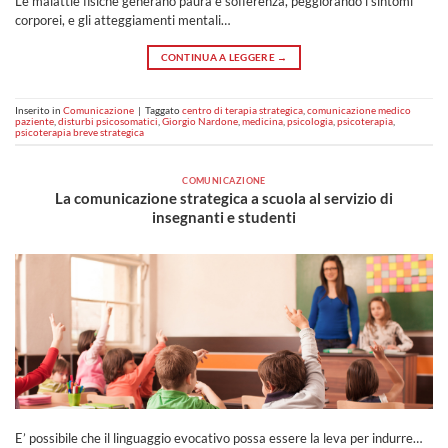
Le malattie fisiche generano paura e sofferenza, peggiorando i sintomi
corporei, e gli atteggiamenti mentali…
CONTINUA A LEGGERE
→
Inserito in
Comunicazione
|
Taggato
centro di terapia strategica
,
comunicazione medico
paziente
,
disturbi psicosomatici
,
Giorgio Nardone
,
medicina
,
psicologia
,
psicoterapia
,
psicoterapia breve strategica
COMUNICAZIONE
La comunicazione strategica a scuola al servizio di
insegnanti e studenti
E’ possibile che il linguaggio evocativo possa essere la leva per indurre…