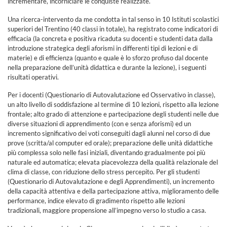
incrementare, incorniciare le conquiste realizzate.
Una ricerca-intervento da me condotta in tal senso in 10 Istituti scolastici
superiori del Trentino (40 classi in totale), ha registrato come indicatori di
efficacia (la concreta e positiva ricaduta su docenti e studenti data dalla
introduzione strategica degli aforismi in differenti tipi di lezioni e di
materie) e di efficienza (quanto e quale è lo sforzo profuso dal docente
nella preparazione dell’unità didattica e durante la lezione), i seguenti
risultati operativi.
Per i docenti (Questionario di Autovalutazione ed Osservativo in classe),
un alto livello di soddisfazione al termine di 10 lezioni, rispetto alla lezione
frontale; alto grado di attenzione e partecipazione degli studenti nelle due
diverse situazioni di apprendimento (con e senza aforismi) ed un
incremento significativo dei voti conseguiti dagli alunni nel corso di due
prove (scritta/al computer ed orale); preparazione delle unità didattiche
più complessa solo nelle fasi iniziali, diventando gradualmente poi più
naturale ed automatica; elevata piacevolezza della qualità relazionale del
clima di classe, con riduzione dello stress percepito. Per gli studenti
(Questionario di Autovalutazione e degli Apprendimenti), un incremento
della capacità attentiva e della partecipazione attiva, miglioramento delle
performance, indice elevato di gradimento rispetto alle lezioni
tradizionali, maggiore propensione all’impegno verso lo studio a casa.