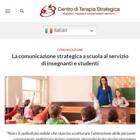
Salta
ai
contenuti
Italian
COMUNICAZIONE
La comunicazione strategica a scuola al servizio
di insegnanti e studenti
“Non c’è nulla di più nobile che riuscire a catturare l’attenzione delle persone
con la parola, indirizzare le loro opinioni, distoglierle da ciò che riteniamo