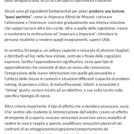
dalla famiglia/scuola: ecco ciò che spesso sperimenta il docente.
Alcuni sono gli ingredienti fondamentali per poter
produrre una lezione
“quasi perfetta”
, come la chiamava Alfred de Musset: catturare
l’attenzione e l’interesse; costruire gradualmente una intensa relazione
che sappia toccare altre loro corde, oltre a quella della cognizione; creare
e mantenere la motivazione ad “imparare a imparare”; stimolare la
persona-studente a rendere quegli insegnamenti, sapere Utile.
In un’ottica Strategica, un utilizzo sapiente e misurato di aforismi ritagliati
e distribuiti ad hoc nella fase iniziale, centrale e finale delle cognizioni
espresse, facilita l’apprendimento significativo, ossia quel tipo di
apprendimento che consente di dare un senso alle conoscenze,
l’integrazione delle nuove informazioni con quelle già possedute e
l’utilizzo delle stesse in contesti e situazioni differenti (capacità di problem
solving, di pensiero critico, di metariflessione). Infatti, è essenziale il
“timing” giusto, ovvero mirato ad un obiettivo, a sua volta tarato sulla
specifica tipologia di classe.
Altro criterio importante: il tipo di effetto che si desidera provocare, ossia
il far sentire allo studente la sintonizzazione dell’adulto, creare un effetto
dirompente di scoperta, evocare sensazioni avversive verso modalità di
vedere le cose e reagire a queste; amplificare sensazioni piacevoli nei
confronti di un atteggiamento/cognizione/comportamento da