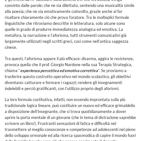
convinto dalle parole; che ne sia dilettato, sentendo una musicalità simile
alla poesia; che ne sia emotivamente coinvolto, grazie anche al far
risaltare chiaramente ciò che prova l’oratore. Tra le molteplici formule
linguistiche che ritroviamo descritte in letteratura, solo alcune sono
quelle in grado di produrre immediatezza analogica ed emotiva. La
metafora, la narrazione e l’aforisma, tutti strumenti comunicativi già
largamente utilizzati negli scritti greci, così come nell’antica saggezza
cinese.
Tra questi, l’aforisma appare il più efficace: disarma, aggira le resistenze,
provoca quella che il prof. Giorgio Nardone nella sua Terapia Strategica,
chiama “
esperienza percettiva ed emotiva correttiva
”. Se proviamo a
trasferire questo costrutto operativo nel mondo scolastico, gli obiettivi
diventano: catturare e formare i ragazzi; rendere gli insegnamenti
indelebili e perciò gratificanti, con l’utilizzo proprio degli aforismi.
La loro formula costitutiva, infatti, non essendo improntata sulla più
tradizionale logica lineare, può costituire un nuovo ed efficace grimaldello
a disposizione dell’insegnante, che si trova quotidianamente a dover
aprire la porta mentale di un giovane (che in tema di distrazione saprebbe
scrivere un libro!). Frustranti sensazioni di fatica e difficoltà nel
trasmettere al meglio conoscenze e competenze ad adolescenti nel pieno
dello sviluppo ormonale ed alla ricerca spasmodica di capire il mondo fuori