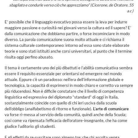
sbagliato e condurle verso ciò che apprezziamo” (Cicerone, de Oratore, 55
a.c )
E’ possibile che il linguaggio evocativo possa essere la leva per indurre
maggiore passione e curiosità nei giovani verso la cultura ed il sapere? E’
dalla comunicazione che dobbiamo partire, o forse incominciare in modo
diverso. La parola comunicazione suona molto attuale e ci richiama il
sistema culturale contemporaneo: intorno ad essa sono state elaborate
teorie e sono stati istituiti anche corsi universitari, al punto che il termine
risulta oggi perfino abusato.
Il tema è certamente uno dei più dibattuti e l’abilità comunicativa sembra
essere il requisito essenziale per orientarsi ed emergere nel mondo
attuale. Eppure c’è un paradosso: nell’era dell’informazione globale e
tecnologica, la capacità di esprimersi in modo chiaro e corretto va sempre
più riducendosi. Non è difficile constatare che il livello di competenza
linguistica ed espressiva del diplomato “standard” di oggi in Italia,
sostanzialmente coincide con quello di chi ieri usciva dalla scuola
dell’obbligo (analfabetismo di ritorno e funzionale).
L’arte di comunicare
va forse ri-messa al servizio della comunità, quindi anche della Scuola;
così come va ripensata l’efficacia dell’oratore-insegnante, che ha come
giudice l’uditorio: gli studenti.
E gli effetti da re-suscitare sono almeno tre: che chi ascolta venga