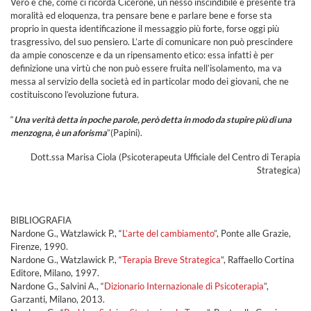
Vero è che, come ci ricorda Cicerone, un nesso inscindibile è presente tra
moralità ed eloquenza, tra pensare bene e parlare bene e forse sta
proprio in questa identificazione il messaggio più forte, forse oggi più
trasgressivo, del suo pensiero. L’arte di comunicare non può prescindere
da ampie conoscenze e da un ripensamento etico: essa infatti è per
definizione una virtù che non può essere fruita nell’isolamento, ma va
messa al servizio della società ed in particolar modo dei giovani, che ne
costituiscono l’evoluzione futura.
“
Una verità detta in poche parole, però detta in modo da stupire più di una
menzogna, è un aforisma
”(Papini).
Dott.ssa Marisa Ciola (Psicoterapeuta Ufficiale del Centro di Terapia
Strategica)
BIBLIOGRAFIA
Nardone G., Watzlawick P., “
L’arte del cambiamento
”, Ponte alle Grazie,
Firenze, 1990.
Nardone G., Watzlawick P., “
Terapia Breve Strategica
”, Raffaello Cortina
Editore, Milano, 1997.
Nardone G., Salvini A., “
Dizionario Internazionale di Psicoterapia
”,
Garzanti, Milano, 2013.