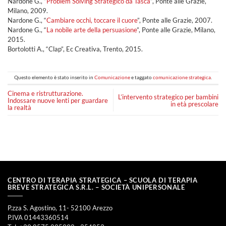
Nardone G., “
Problem Solving Strategico da Tasca
”, Ponte alle Grazie,
Milano, 2009.
Nardone G., “
Cambiare occhi, toccare il cuore
”, Ponte alle Grazie, 2007.
Nardone G., “
La nobile arte della persuasione
”, Ponte alle Grazie, Milano,
2015.
Bortolotti A., “Clap”, Ec Creativa, Trento, 2015.
Questo elemento è stato inserito in
Comunicazione
e taggato
comunicazione strategica
.
Cinema e ristrutturazione.
L’intervento strategico per bambini
Indossare nuove lenti per guardare
in età prescolare
la realtà
CENTRO DI TERAPIA STRATEGICA – SCUOLA DI TERAPIA
BREVE STRATEGICA S.R.L. – SOCIETÀ UNIPERSONALE
P.zza S. Agostino, 11- 52100 Arezzo
P.IVA 01443360514