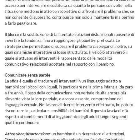
accesso per intervenire è costituita da quanto le persone coinvolte nella
situazione mettono in atto con l’obiettivo di affrontare il problema che, se
non consente di superarlo, contribuisce non solo a mantenerlo ma perfino
a farlo peggiorare.
Il blocco e la sostituzione di tali tentate soluzioni disfunzionali consente di
invertire la tendenza, fino a raggiungere gli obiettivi prefissati. Le
strategie che permettono di superare il problema ci spiegano, inoltre, su
quali dinamiche interattive si fosse strutturato. Il veicolo attraverso il
quale si attuano gli interventi è rappresentato dalle modalità
comunicativo-relazionali adottate nel rapporto con il bambino.
Comunicare senza parole
La sfida è quella di tradurre gli interventi in un linguaggio adatto a
bambini così piccoli con i quali, in particolare nella prima infanzia (da zero
a tre anni), il peso della comunicazione non verbale risulta ancora più
rilevante vista la loro parziale, o ancora assente, comprensione del
linguaggio verbale. Nel lavoro di ricerca-intervento effettuato, ho potuto
riscontrare la particolare sensibilità dei bambini di questa fascia di età
rispetto ai cambiamenti di atteggiamento degli adulti lungo i seguenti
quattro continuum:
Attenzione/disattenzione
: un bambino è un ricercatore di attenzioni.
Questo rende uno strumento molto potente per l’adulto, l’orientare