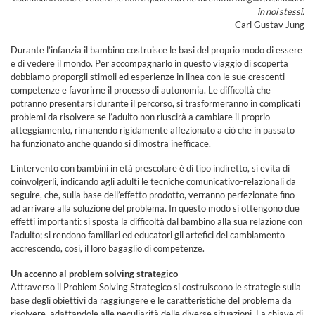
in noi stessi.
Carl Gustav Jung
Durante l’infanzia il bambino costruisce le basi del proprio modo di essere
e di vedere il mondo. Per accompagnarlo in questo viaggio di scoperta
dobbiamo proporgli stimoli ed esperienze in linea con le sue crescenti
competenze e favorirne il processo di autonomia. Le difficoltà che
potranno presentarsi durante il percorso, si trasformeranno in complicati
problemi da risolvere se l’adulto non riuscirà a cambiare il proprio
atteggiamento, rimanendo rigidamente affezionato a ciò che in passato
ha funzionato anche quando si dimostra inefficace.
L’intervento con bambini in età prescolare è di tipo indiretto, si evita di
coinvolgerli, indicando agli adulti le tecniche comunicativo-relazionali da
seguire, che, sulla base dell’effetto prodotto, verranno perfezionate fino
ad arrivare alla soluzione del problema. In questo modo si ottengono due
effetti importanti: si sposta la difficoltà dal bambino alla sua relazione con
l’adulto; si rendono familiari ed educatori gli artefici del cambiamento
accrescendo, così, il loro bagaglio di competenze.
Un accenno al problem solving strategico
Attraverso il Problem Solving Strategico si costruiscono le strategie sulla
base degli obiettivi da raggiungere e le caratteristiche del problema da
risolvere, adattandole alle peculiarità delle diverse situazioni. La chiave di