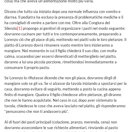
cosa) ma che aveva un’alimentazione molto più varia.
Dicono che tutto sia iniziato dopo una normale influenza con vomito e
diarrea. Il pediatra ha escluso la presenza di problematiche mediche e li
ha consigliati di venire a parlare con me. Oltre alla Congiura del
Silenzio
[1]
propongo ai genitori di organizzare i pasti nel modo seguente:
dovranno cucinare per tutti e tre contemporaneamente, preparando a
Lorenzo ciò che gli piace di più, mettendo nei piatti solo le loro pietanze. Il
piatto di Lorenzo dovrà rimanere vuoto mentre loro inizieranno a
mangiare. Nel momento in cui il figlio chiederà il suo cibo, con molta
calma, scusandosi per essersi dimenticati di metterglielo nel piatto,
daranno a lui una piccola porzione, rimettendosi immediatamente a
consumare il proprio pasto.
Se Lorenzo lo rifiutasse dicendo che non gli piace, dovranno dirgli di
mangiare solo se gli va. Se si alzasse da tavola iniziando a spostarsi per la
casa, dovranno evitare di seguirlo, mettendo a posto la cucina appena
finito di mangiare. Qualora il figlio chiedesse altre pietanze, gli diranno
che non le hanno acquistate. Nel caso in cui, dopo aver sistemato la
tavola, chiedesse le cose che aveva lasciato nel piatto, gli risponderanno:
“pensavamo che non ti andassero più”.
Al di fuori dei pasti principali (colazione, pranzo, merenda, cena) non
dovranno assecondare le sue richieste alimentari, rinviando al pasto