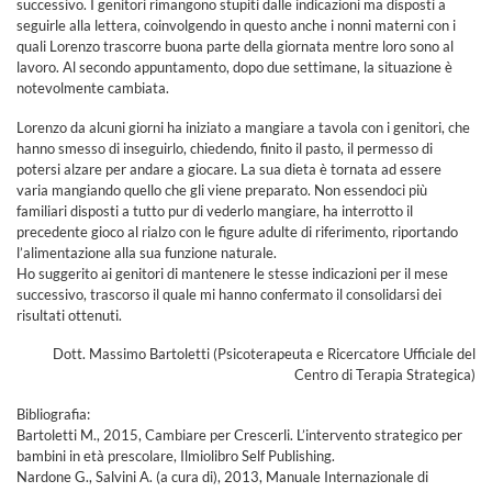
successivo. I genitori rimangono stupiti dalle indicazioni ma disposti a
seguirle alla lettera, coinvolgendo in questo anche i nonni materni con i
quali Lorenzo trascorre buona parte della giornata mentre loro sono al
lavoro. Al secondo appuntamento, dopo due settimane, la situazione è
notevolmente cambiata.
Lorenzo da alcuni giorni ha iniziato a mangiare a tavola con i genitori, che
hanno smesso di inseguirlo, chiedendo, finito il pasto, il permesso di
potersi alzare per andare a giocare. La sua dieta è tornata ad essere
varia mangiando quello che gli viene preparato. Non essendoci più
familiari disposti a tutto pur di vederlo mangiare, ha interrotto il
precedente gioco al rialzo con le figure adulte di riferimento, riportando
l’alimentazione alla sua funzione naturale.
Ho suggerito ai genitori di mantenere le stesse indicazioni per il mese
successivo, trascorso il quale mi hanno confermato il consolidarsi dei
risultati ottenuti.
Dott. Massimo Bartoletti (Psicoterapeuta e Ricercatore Ufficiale del
Centro di Terapia Strategica)
Bibliografia:
Bartoletti M., 2015, Cambiare per Crescerli. L’intervento strategico per
bambini in età prescolare, Ilmiolibro Self Publishing.
Nardone G., Salvini A. (a cura di), 2013, Manuale Internazionale di