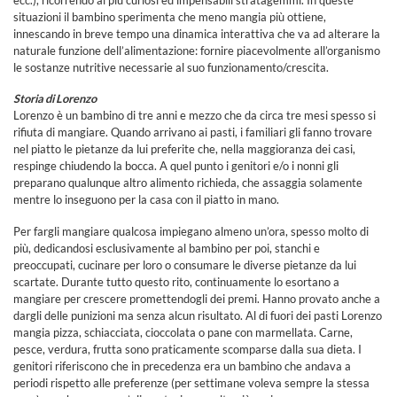
situazioni il bambino sperimenta che meno mangia più ottiene,
innescando in breve tempo una dinamica interattiva che va ad alterare la
naturale funzione dell’alimentazione: fornire piacevolmente all’organismo
le sostanze nutritive necessarie al suo funzionamento/crescita.
Storia di Lorenzo
Lorenzo è un bambino di tre anni e mezzo che da circa tre mesi spesso si
rifiuta di mangiare. Quando arrivano ai pasti, i familiari gli fanno trovare
nel piatto le pietanze da lui preferite che, nella maggioranza dei casi,
respinge chiudendo la bocca. A quel punto i genitori e/o i nonni gli
preparano qualunque altro alimento richieda, che assaggia solamente
mentre lo inseguono per la casa con il piatto in mano.
Per fargli mangiare qualcosa impiegano almeno un’ora, spesso molto di
più, dedicandosi esclusivamente al bambino per poi, stanchi e
preoccupati, cucinare per loro o consumare le diverse pietanze da lui
scartate. Durante tutto questo rito, continuamente lo esortano a
mangiare per crescere promettendogli dei premi. Hanno provato anche a
dargli delle punizioni ma senza alcun risultato. Al di fuori dei pasti Lorenzo
mangia pizza, schiacciata, cioccolata o pane con marmellata. Carne,
pesce, verdura, frutta sono praticamente scomparse dalla sua dieta. I
genitori riferiscono che in precedenza era un bambino che andava a
periodi rispetto alle preferenze (per settimane voleva sempre la stessa