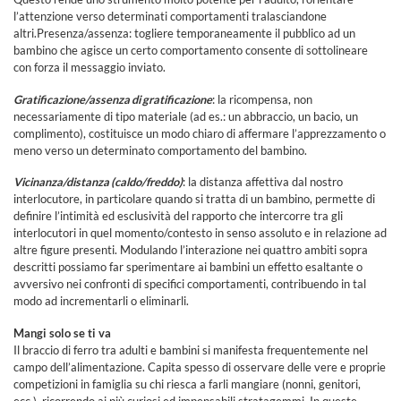
l’attenzione verso determinati comportamenti tralasciandone
altri.Presenza/assenza: togliere temporaneamente il pubblico ad un
bambino che agisce un certo comportamento consente di sottolineare
con forza il messaggio inviato.
Gratificazione/assenza di gratificazione
: la ricompensa, non
necessariamente di tipo materiale (ad es.: un abbraccio, un bacio, un
complimento), costituisce un modo chiaro di affermare l’apprezzamento o
meno verso un determinato comportamento del bambino.
Vicinanza/distanza (caldo/freddo)
: la distanza affettiva dal nostro
interlocutore, in particolare quando si tratta di un bambino, permette di
definire l’intimità ed esclusività del rapporto che intercorre tra gli
interlocutori in quel momento/contesto in senso assoluto e in relazione ad
altre figure presenti. Modulando l’interazione nei quattro ambiti sopra
descritti possiamo far sperimentare ai bambini un effetto esaltante o
avversivo nei confronti di specifici comportamenti, contribuendo in tal
modo ad incrementarli o eliminarli.
Mangi solo se ti va
Il braccio di ferro tra adulti e bambini si manifesta frequentemente nel
campo dell’alimentazione. Capita spesso di osservare delle vere e proprie
competizioni in famiglia su chi riesca a farli mangiare (nonni, genitori,
ecc.), ricorrendo ai più curiosi ed impensabili stratagemmi. In queste