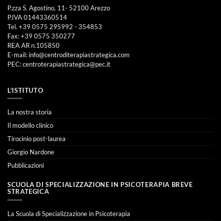
P.zza S. Agostino, 11- 52100 Arezzo
P.IVA 01443360514
Tel. +39 0575 295992 - 354853
Fax: +39 0575 350277
REA AR n.105850
E-mail:
info@centroditerapiastrategica.com
PEC:
centroterapiastrategica@pec.it
L’ISTITUTO
La nostra storia
Il modello clinico
Tirocinio post-laurea
Giorgio Nardone
Pubblicazioni
SCUOLA DI SPECIALIZZAZIONE IN PSICOTERAPIA BREVE
STRATEGICA
La Scuola di Specializzazione in Psicoterapia