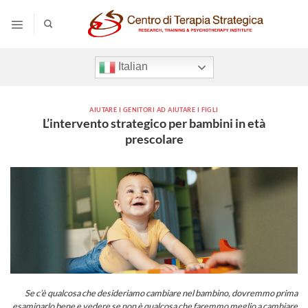
Salta
ai
contenuti
Italian
AIUTARE I GENITORI AD AIUTARE I FIGLI
L’intervento strategico per bambini in età
prescolare
Se c’è qualcosa che desideriamo cambiare nel bambino, dovremmo prima
esaminarlo bene e vedere se non è qualcosa che faremmo meglio a cambiare