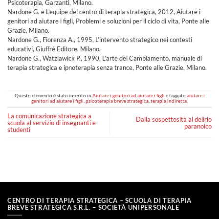
Psicoterapia, Garzanti, Milano.
Nardone G. e L’equipe del centro di terapia strategica, 2012, Aiutare i
genitori ad aiutare i figli, Problemi e soluzioni per il ciclo di vita, Ponte alle
Grazie, Milano.
Nardone G., Fiorenza A., 1995, L’intervento strategico nei contesti
educativi, Giuffré Editore, Milano.
Nardone G., Watzlawick P., 1990, L’arte del Cambiamento, manuale di
terapia strategica e ipnoterapia senza trance, Ponte alle Grazie, Milano.
Questo elemento è stato inserito in
Aiutare i genitori ad aiutare i figli
e taggato
aiutare i
genitori ad aiutare i figli
,
psicoterapia breve strategica
,
terapia indiretta
.
La comunicazione strategica a
Dalla sospettosità al delirio
scuola al servizio di insegnanti e
paranoico
studenti
CENTRO DI TERAPIA STRATEGICA – SCUOLA DI TERAPIA
BREVE STRATEGICA S.R.L. – SOCIETÀ UNIPERSONALE