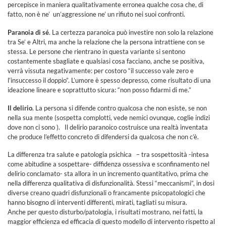
percepisce in maniera qualitativamente erronea qualche cosa che, di
fatto, non è ne’ un’aggressione ne’ un rifiuto nei suoi confronti.
Paranoia di sé
. La certezza paranoica può investire non solo la relazione
tra Se’ e Altri, ma anche la relazione che la persona intrattiene con se
stessa. Le persone che rientrano in questa variante si sentono
costantemente sbagliate e qualsiasi cosa facciano, anche se positiva,
verrà vissuta negativamente: per costoro “il successo vale zero e
l’insuccesso il doppio”. L’umore è spesso depresso, come risultato di una
ideazione lineare e soprattutto sicura: “non posso fidarmi di me.”
Il delirio
. La persona si difende contro qualcosa che non esiste, se non
nella sua mente (sospetta complotti, vede nemici ovunque, coglie indizi
dove non ci sono ). Il delirio paranoico costruisce una realtà inventata
che produce l’effetto concreto di difendersi da qualcosa che non c’è.
La differenza tra salute e patologia psichica – tra sospettosità -intesa
come abitudine a sospettare- diffidenza ossessiva e sconfinamento nel
delirio conclamato- sta allora in un incremento quantitativo, prima che
nella differenza qualitativa di disfunzionalità. Stessi “meccanismi”, in dosi
diverse creano quadri disfunzionali o francamente psicopatologici che
hanno bisogno di interventi differenti, mirati, tagliati su misura.
Anche per questo disturbo/patologia, i risultati mostrano, nei fatti, la
maggior efficienza ed efficacia di questo modello di intervento rispetto al