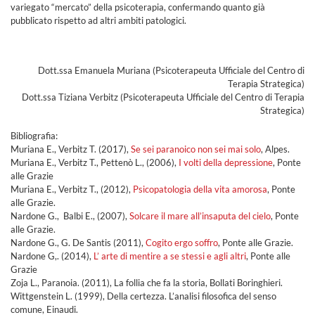
variegato “mercato” della psicoterapia, confermando quanto già
pubblicato rispetto ad altri ambiti patologici.
Dott.ssa Emanuela Muriana (Psicoterapeuta Ufficiale del Centro di
Terapia Strategica)
Dott.ssa Tiziana Verbitz (Psicoterapeuta Ufficiale del Centro di Terapia
Strategica)
Bibliografia:
Muriana E., Verbitz T. (2017),
Se sei paranoico non sei mai solo
, Alpes.
Muriana E., Verbitz T., Pettenò L., (2006),
I volti della depressione
, Ponte
alle Grazie
Muriana E., Verbitz T., (2012),
Psicopatologia della vita amorosa
, Ponte
alle Grazie.
Nardone G., Balbi E., (2007),
Solcare il mare all’insaputa del cielo
, Ponte
alle Grazie.
Nardone G., G. De Santis (2011),
Cogito ergo soffro
, Ponte alle Grazie.
Nardone G,. (2014),
L’ arte di mentire a se stessi e agli altri
, Ponte alle
Grazie
Zoja L., Paranoia. (2011), La follia che fa la storia, Bollati Boringhieri.
Wittgenstein L. (1999), Della certezza. L’analisi filosofica del senso
comune, Einaudi.