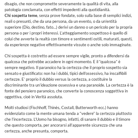
disagio, che non compromette severamente la qualità di vita, alla
patologia conclamata, con effetti impedenti alla quotidianità.
Chi sospetta teme
, senza prove fondate, solo sulla base di semplici indizi,
reali o presunti, che da una persona, da un evento, o da un’entità
superiore (Dio, destino, fato…) derivi un danno o un pericolo per la propria
persona o per i propri interessi. L’atteggiamento sospettoso è quello di
colui che avverte la realtà con timore e sentimenti ostili, maturati, questi,
da esperienze negative effettivamente vissute o anche solo immaginate.
Chi sospetta è costretto ad essere sempre vigile, pronto a difendersi da
qualcosa che potrebbe accadere in ogni momento. E il “qualcosa” è
sempre negativo. Il paranoico ha la certezza che il proprio sospetto sia
sensato e giustificato: non ha i dubbi, tipici dell’ossessivo, ha inscalfibili
certezze. E’ proprio il dubbio versus la certezza, a costituire la
discriminante tra un’ideazione ossessiva e una paranoide. La certezza è la
fonte del pensiero paranoico, che converte la conoscenza soggettiva in
oggettiva, cioè in Verità assoluta.
Molti studiosi (Fischhoff, Thinès, Costall, Butterworth ecc.) hanno
evidenziato come la mente umana tenda a “vedere” la certezza piuttosto
che l’incertezza. L’Uomo ha bisogno, infatti, di sanare il dubbio e il timore
che questo comporta, per ancorarsi all’apparente sicurezza che una
certezza, anche presunta, comporta.