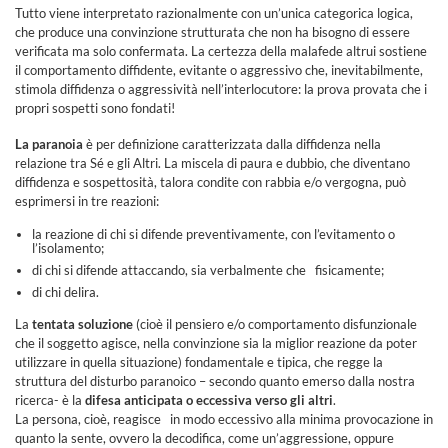
Tutto viene interpretato razionalmente con un’unica categorica logica,
che produce una convinzione strutturata che non ha bisogno di essere
verificata ma solo confermata. La certezza della malafede altrui sostiene
il comportamento diffidente, evitante o aggressivo che, inevitabilmente,
stimola diffidenza o aggressività nell’interlocutore: la prova provata che i
propri sospetti sono fondati!
La paranoia
è per definizione caratterizzata dalla diffidenza nella
relazione tra Sé e gli Altri. La miscela di paura e dubbio, che diventano
diffidenza e sospettosità, talora condite con rabbia e/o vergogna, può
esprimersi in tre reazioni:
la reazione di chi si difende preventivamente, con l’evitamento o
l’isolamento;
di chi si difende attaccando, sia verbalmente che fisicamente;
di chi delira.
La
tentata soluzione
(cioè il pensiero e/o comportamento disfunzionale
che il soggetto agisce, nella convinzione sia la miglior reazione da poter
utilizzare in quella situazione) fondamentale e tipica, che regge la
struttura del disturbo paranoico – secondo quanto emerso dalla nostra
ricerca- è la
difesa anticipata o eccessiva verso gli altri
.
La persona, cioè, reagisce in modo eccessivo alla minima provocazione in
quanto la sente, ovvero la decodifica, come un’aggressione, oppure