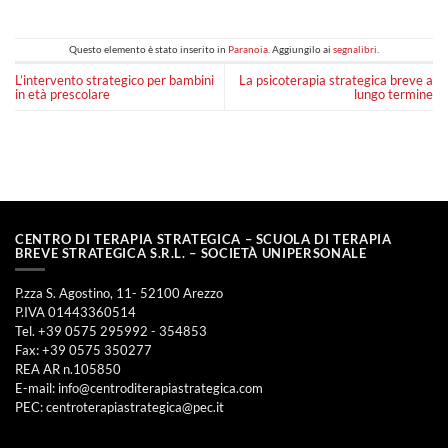
Questo elemento è stato inserito in
Paranoia
. Aggiungilo ai
segnalibri
.
L’intervento strategico per bambini
La psicoterapia strategica breve a
in età prescolare
lungo termine
CENTRO DI TERAPIA STRATEGICA – SCUOLA DI TERAPIA
BREVE STRATEGICA S.R.L. – SOCIETÀ UNIPERSONALE
P.zza S. Agostino, 11- 52100 Arezzo
P.IVA 01443360514
Tel. +39 0575 295992 - 354853
Fax: +39 0575 350277
REA AR n.105850
E-mail:
info@centroditerapiastrategica.com
PEC:
centroterapiastrategica@pec.it