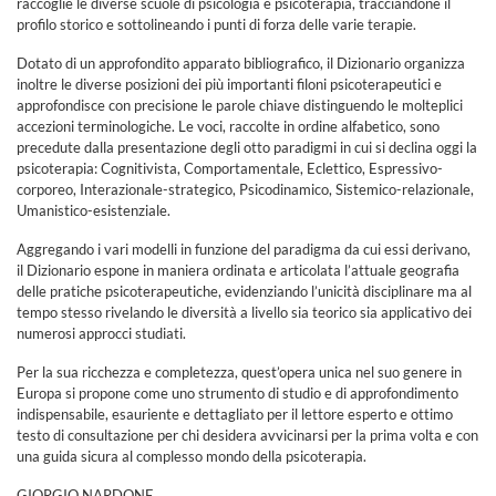
raccoglie le diverse scuole di psicologia e psicoterapia, tracciandone il
profilo storico e sottolineando i punti di forza delle varie terapie.
Dotato di un approfondito apparato bibliografico, il Dizionario organizza
inoltre le diverse posizioni dei più importanti filoni psicoterapeutici e
approfondisce con precisione le parole chiave distinguendo le molteplici
accezioni terminologiche. Le voci, raccolte in ordine alfabetico, sono
precedute dalla presentazione degli otto paradigmi in cui si declina oggi la
psicoterapia: Cognitivista, Comportamentale, Eclettico, Espressivo-
corporeo, Interazionale-strategico, Psicodinamico, Sistemico-relazionale,
Umanistico-esistenziale.
Aggregando i vari modelli in funzione del paradigma da cui essi derivano,
il Dizionario espone in maniera ordinata e articolata l’attuale geografia
delle pratiche psicoterapeutiche, evidenziando l’unicità disciplinare ma al
tempo stesso rivelando le diversità a livello sia teorico sia applicativo dei
numerosi approcci studiati.
Per la sua ricchezza e completezza, quest’opera unica nel suo genere in
Europa si propone come uno strumento di studio e di approfondimento
indispensabile, esauriente e dettagliato per il lettore esperto e ottimo
testo di consultazione per chi desidera avvicinarsi per la prima volta e con
una guida sicura al complesso mondo della psicoterapia.
GIORGIO NARDONE