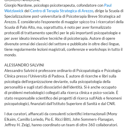
Giorgio Nardone, psicologo psicoterapeuta, cofondatore con
Paul
Watzlawick
del
Centro di Terapia Strategica di Arezzo
, dirige la Scuola di
Specializzazione post-universitaria di Psicoterapia Breve Strategica ad
Arezzo. È considerato l’esponente di maggior spicco tra i ricercatori della
Scuola di Palo Alto, ma, soprattutto, è noto per aver formalizzato
protocolli di trattamento specifici per le più importanti psicopatologie e
per aver ideato innovative tecniche di psicoterapia. Autore di opere
divenute ormai dei classici del settore e pubblicate in oltre dieci lingue,
tiene regolarmente lezioni magistrali, conferenze e workshops in tutto il
mondo.
ALESSANDRO SALVINI
Alessandro Salvini è professore ordinario di Psicopatologia e Psicologia
Clinica presso l’Università di Padova. È autore di ricerche e libri sulla
psicologia dell’organizzazione deviante, sulla psicopatologia della
personalità e sugli stati dissociativi dell’identità. Si è anche occupato
di problemi metodologici collegati alla ricerca clinica e psico-sociale. È
stato responsabile scientifico dei progetti di ricerca sull’Aids e fenomeni
psicopatologici, finanziati dall’Istituto Superiore di Sanità e dal CNR.
I due curatori, affiancati da consulenti scientifici internazionali (Mony
Elkaïm, Camillo Loriedo, Pio E. Ricci Bitti, John Sommers-Flanagan,
Jeffrey H. Zeig), hanno coordinato un team di oltre 360 collaboratori.