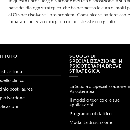
In questo libro Giorgio Nardone mette a disposizione la sua ar
base del dialogo strategico, che ha permesso la cura di molti pa
al Cts per risolvere i loro problemi. Comunicare, parlare, capi
imparare: per vivere meglio, con noi stessi e con gli altri.
STITUTO
SCUOLA DI
SPECIALIZZAZIONE IN
PSICOTERAPIA BREVE
STRATEGICA
ostra storia
odello clinico
La Scuola di Specializzazione i
cinio post-laurea
Psicoterapia
gio Nardone
Il modello teorico e le sue
applicazioni
licazioni
Programma didattico
Modalità di iscrizione