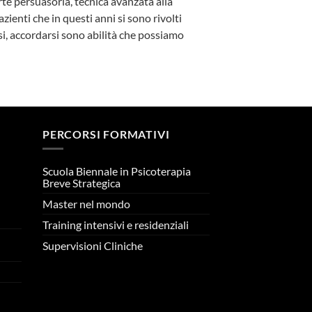
te persuasoria, tecnica avanzata alla
zienti che in questi anni si sono rivolti
rsi, accordarsi sono abilità che possiamo
PERCORSI FORMATIVI
Scuola Biennale in Psicoterapia
Breve Strategica
Master nel mondo
n
Training intensivi e residenziali
Supervisioni Cliniche