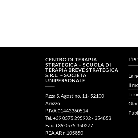
CENTRO DI TERAPIA
L’I
STRATEGICA – SCUOLA DI
TERAPIA BREVE STRATEGICA
S.R.L. – SOCIETÀ
La n
UNIPERSONALE
Il m
Tiro
P.zza S. Agostino, 11- 52100
Arezzo
Gior
P.IVA 01443360514
Pubb
Tel. +39 0575 295992 - 354853
Fax: +39 0575 350277
REA AR n.105850