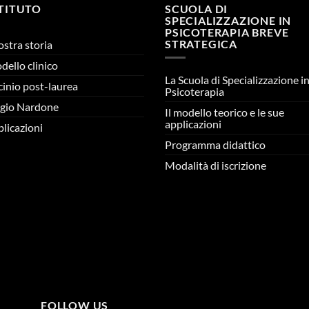
STITUTO
SCUOLA DI
SPECIALIZZAZIONE IN
PSICOTERAPIA BREVE
STRATEGICA
ostra storia
odello clinico
La Scuola di Specializzazione i
cinio post-laurea
Psicoterapia
gio Nardone
Il modello teorico e le sue
applicazioni
licazioni
Programma didattico
Modalità di iscrizione
FOLLOW US