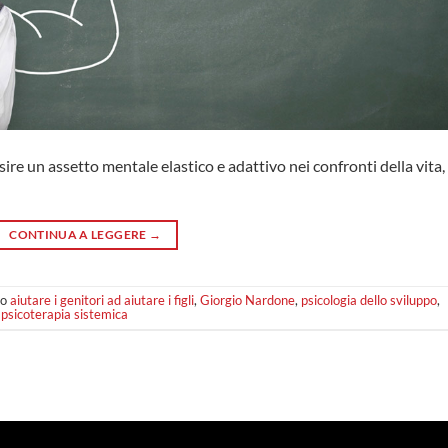
re un assetto mentale elastico e adattivo nei confronti della vita,
CONTINUA A LEGGERE
→
to
aiutare i genitori ad aiutare i figli
,
Giorgio Nardone
,
psicologia dello sviluppo
,
,
psicoterapia sistemica