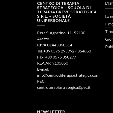
CENTRO DI TERAPIA
L’I
STRATEGICA – SCUOLA DI
TERAPIA BREVE STRATEGICA
S.R.L. – SOCIETÀ
La n
UNIPERSONALE
Il m
Tiro
P.zza S. Agostino, 11- 52100
Arezzo
Gior
P.IVA 01443360514
Pubb
Tel. +39 0575 295992 - 354853
Fax: +39 0575 350277
REA AR n.105850
E-mail:
info@centroditerapiastrategica.com
PEC:
centroterapiastrategica@pec.it
NEWSLETTER