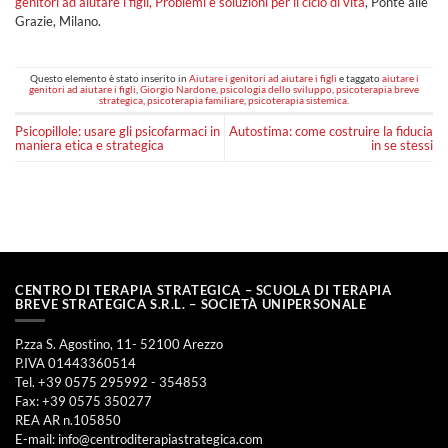
genitori ad aiutare i figli, Problemi e soluzioni per il ciclo di vita
, Ponte alle
Grazie, Milano.
Questo elemento è stato inserito in
Aiutare i genitori ad aiutare i figli
e taggato
aiutare i
genitori ad aiutare i figli
,
Giorgio Nardone
,
psicologia dello sviluppo
,
psicoterapia breve
strategica
,
psicoterapia familiare
,
psicoterapia sistemica
.
Psicopillole: usare gli psicofarmaci in
Autostima: come costruire la fiducia
maniera etica e strategica
in se stessi
CENTRO DI TERAPIA STRATEGICA – SCUOLA DI TERAPIA
BREVE STRATEGICA S.R.L. – SOCIETÀ UNIPERSONALE
P.zza S. Agostino, 11- 52100 Arezzo
P.IVA 01443360514
Tel. +39 0575 295992 - 354853
Fax: +39 0575 350277
REA AR n.105850
E-mail:
info@centroditerapiastrategica.com