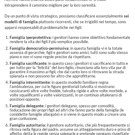
intraprendere il cammino migliore per la loro serenità.
Da un punto di vista strategico, possiamo classificare essenzialmente
sei
modelli di famiglia
piuttosto ricorrenti, che se irrigiditi nel tempo, sono
apparsi responsabili di problematiche nei figli:
Famiglia iperprotettiva:
i genitori hanno come obiettivo fondamentale
rendere la vita dei figli il più semplice possibile.
Famiglia democratico-permissiva:
in questa famiglia vi è la totale
assenza di gerarchie, figli e genitori sono amici, tutti sono sullo stesso
piano e non vi sono regole precise da rispettare.
Famiglia sacrificante:
in questo caso i genitori si sacrificano in tutto e
per tutto per la “felicità” del loro figlio, rinunciano alla loro vita pur di
garantire il massimo ai figli, che dal canto loro si ritrovano la strada
spianata e non possono far altro che approfittarne.
Famiglia intermittente:
in questo modello familiare regna
l’ambivalenza, per cui le figure genitoriali talvolta si mostrano
rassicuranti altre volte fredde, talvolta rigide e altre volte morbide, a
volte squalificanti a volte valorizzanti, in un continuo altalenarsi di
posizioni opposte.
Famiglia delegante:
i genitori delegano, spesso per comodità,
l’educazione dei propri figli ad altri che fanno parte della famiglia (le
cosiddette famiglie allargate) e si viene in questo modo a creare una
gran confusione.
Famiglia autoritaria:
il genitore autoritario, che più frequentemente si
ritrova nella figura del padre, assume un atteggiamento duro e privo di
affetto; detta le regole senza spiegarle e pretende vengano rispettate