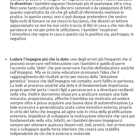
lo diventino:
i bambini seguono l’esempio più di qualunque altra cosa.
Non sono tanto catturati da discorsi razionali o da spiegazioni di fatti,
quanto soprattutto da ciò che gli adulti di riferimento mettono in
pratica. In questo senso, non si può dunque pretendere che nostro
figlio eviti di fumare se noi stessi lo facciamo, che diventi un lettore
appassionato se non ha mai visto traccia di libri in casa o che non dica
parolacce se noi per primi le utilizziamo. I bambini “respirano”
l’atmosfera che regna in casa e questo sia in positivo sia, purtroppo, in
negativo.
Lodare l’impegno più che la dote:
uno degli errori più frequenti che si
possono osservare nell’interazione con i bambini è quello di porre
l’accento sulla “dote” che può osservare l’occhio dell’educatore anziché
sull’impegno. Ma se io come educatore promuovo l’idea che il
raggiungimento dei risultati arrivi per mezzo della “dotazione
genetica” invece che dall’impegno nel compito, avrò fallito in partenza.
La lode al processo anziché alla dote è di fondamentale importanza
proprio perché porta i nostri figli a perseverare e a diventare resilienti
nella vita. Inoltre dovremmo imparare a praticare sempre una lode
misurata, proporzionata, affinché il bambino sia motivato ad andare
sempre oltre e possa acquisire una buona dose di automotivazione.La
lode eccessiva e generalizzata usata come incentivo esterno, proprio
in virtù del fatto che insegna ad agire solo in vista della gratificazione
esteriore, impedisce di sviluppare la motivazione interiore che sarà poi
fondamentale nella vita; Infatti, se i bambini devono impegnarsi
sempre per ottenere qualcosa (buoni voti, lodi, premi), non arriveranno
mai a sviluppare quella forza interiore che creerà una stabilità
indipendente da ciò che è esterno e mutevole