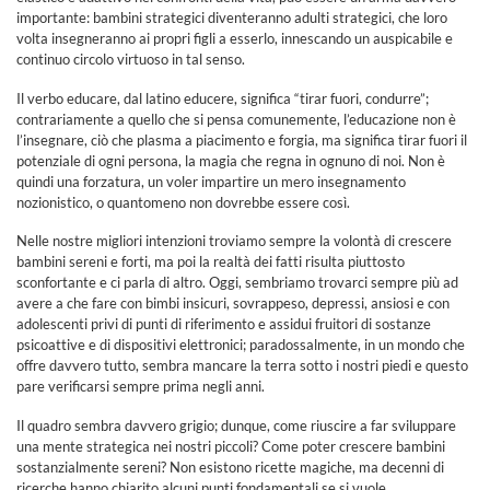
importante: bambini strategici diventeranno adulti strategici, che loro
volta insegneranno ai propri figli a esserlo, innescando un auspicabile e
continuo circolo virtuoso in tal senso.
Il verbo educare, dal latino educere, significa “tirar fuori, condurre”;
contrariamente a quello che si pensa comunemente, l’educazione non è
l’insegnare, ciò che plasma a piacimento e forgia, ma significa tirar fuori il
potenziale di ogni persona, la magia che regna in ognuno di noi. Non è
quindi una forzatura, un voler impartire un mero insegnamento
nozionistico, o quantomeno non dovrebbe essere così.
Nelle nostre migliori intenzioni troviamo sempre la volontà di crescere
bambini sereni e forti, ma poi la realtà dei fatti risulta piuttosto
sconfortante e ci parla di altro. Oggi, sembriamo trovarci sempre più ad
avere a che fare con bimbi insicuri, sovrappeso, depressi, ansiosi e con
adolescenti privi di punti di riferimento e assidui fruitori di sostanze
psicoattive e di dispositivi elettronici; paradossalmente, in un mondo che
offre davvero tutto, sembra mancare la terra sotto i nostri piedi e questo
pare verificarsi sempre prima negli anni.
Il quadro sembra davvero grigio; dunque, come riuscire a far sviluppare
una mente strategica nei nostri piccoli? Come poter crescere bambini
sostanzialmente sereni? Non esistono ricette magiche, ma decenni di
ricerche hanno chiarito alcuni punti fondamentali se si vuole