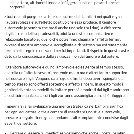
alla lettera, altrimenti tende a infliggere punizioni pesanti, anche
corporali.
Studi recenti pongono l’attenzione sui modelli familiari nei quali regna
l’autorevolezza e sull’effetto positivo che essa produce. Il genitore
autorevole (e sembra che basti anche uno solo tra i due), a differenza
degli altri modelli sopradescritti, adotta uno stile comunicativo e
relazionale basato su quello che potremmo chiamare “affetto fermo”,
ovvero si mostra amorevole, accogliente e rispettoso ma estremamente
fermo nelle regole e nei valori per lui importanti. Il rispetto in questi casi è
dato dalla conoscenza e dalla saggezza, non dal timore e dal potere.
Il genitore autorevole è quindi amorevole ed esigente al tempo stesso,
esercita un “affetto severo”, pretende molto ma è altrettanto supportivo
nell’educare i figli. Vengono dati regole e limiti, dopo averli spiegati, e al
tempo stesso sono offerti sostegno e affetto sincero. In questo modo i
genitori diventano modelli da imitare perché ammirati dai figli e andranno
a costituire qualcosa a cui i figli vorranno assomigliare anziché rifuggire.
Impegnarsi a far sviluppare una mente strategica nei bambini significa
per ogni educatore, oltre a cercare di esercitare uno stile autorevole,
provare a seguire linee guida fondamentali e ampiamente condivise dagli
esperti del settore:
Cercare di essere “il meglio” se vogliamo che anche i nostri bambini