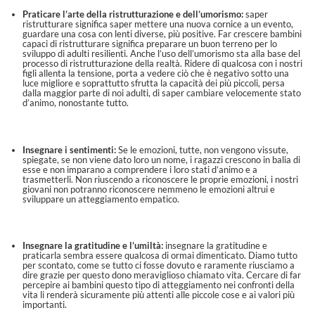
Praticare l’arte della ristrutturazione e dell’umorismo:
saper
ristrutturare significa saper mettere una nuova cornice a un evento,
guardare una cosa con lenti diverse, più positive. Far crescere bambini
capaci di ristrutturare significa preparare un buon terreno per lo
sviluppo di adulti resilienti. Anche l’uso dell’umorismo sta alla base del
processo di ristrutturazione della realtà. Ridere di qualcosa con i nostri
figli allenta la tensione, porta a vedere ciò che è negativo sotto una
luce migliore e soprattutto sfrutta la capacità dei più piccoli, persa
dalla maggior parte di noi adulti, di saper cambiare velocemente stato
d’animo, nonostante tutto.
Insegnare i sentimenti:
Se le emozioni, tutte, non vengono vissute,
spiegate, se non viene dato loro un nome, i ragazzi crescono in balia di
esse e non imparano a comprendere i loro stati d’animo e a
trasmetterli. Non riuscendo a riconoscere le proprie emozioni, i nostri
giovani non potranno riconoscere nemmeno le emozioni altrui e
sviluppare un atteggiamento empatico.
Insegnare la gratitudine e l’umiltà:
insegnare la gratitudine e
praticarla sembra essere qualcosa di ormai dimenticato. Diamo tutto
per scontato, come se tutto ci fosse dovuto e raramente riusciamo a
dire grazie per questo dono meraviglioso chiamato vita. Cercare di far
percepire ai bambini questo tipo di atteggiamento nei confronti della
vita li renderà sicuramente più attenti alle piccole cose e ai valori più
importanti.