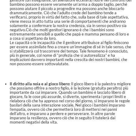
bambino possono essere veramente un’arma a doppio taglio, perché
possono aiutare il piccolo a progredire ma possono anche bloccarlo
drammaticamente. Ciò che l’adulto crede del bambino tende a
verificarsi, proprio in virtù del fatto che, sulla base di tale aspettativa,
viene messa in atto tutta una serie di comportamenti che andranno
solamente a confermare la nostra credenza, sia in senso positivo sia
negativo.Ciò che molti genitori ignorano è che i bambini sono
estremamente sensibili a quello che papà e mamma pensano di loro e
a cosa si aspettano da loro.
Le capacità o le incapacità che il genitore attribuisce al figlio finiscono
per essere assimilate fino a creare un’immagine di sé in tale senso, che
si stabilizzerà col trascorrere del tempo. Tale fenomeno è conosciuto,
più in generale, col nome di “profezia che si autorealizza” e ha
implicazioni davvero importanti nella crescita dei nostri bambini, che
non possono essere sottovalutate.
Il diritto alla noia e al gioco libero:
Il gioco libero è la palestra migliore
che possiamo offrire a nostro figlio, è la lezione (gratuita peraltro) più
importante da cui imparare. Quando un bambino è lasciato libero di
giocare, fa le cose più assurde, si diverte, sperimenta i propri limiti e
rielabora ciò che ha appreso nel corso del giorno, si imparano le regole
basilari della sana interazione sociale, Nel gioco i bambini imparano
l’empatia, ovvero ciò che permetterà loro di mettersi nei panni
dell’altro, e imparano a perdere e perseverare. In altre parole
imparano la resilienza, ovvero ciò che in seguito li tutelerà dai
momenti negativi della vita.