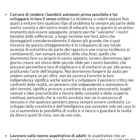
Cercare di rendere i bambini autonomi prima possibile e far
sviluppare in loro il senso critico:
La tendenza a volerli aiutare fino
quasi a evitare loro qualsiasi tipo di problema fa sempre più parte della
nostra società e del nostro modo di educarli, ma se questo in un primo
momento può essere appagante, proprio perché “salviamo” i nostri
bambini dalle sofferenze, a lungo termine non farà altro che
danneggiarli considerevolmente.Il danno più grande che si può
ricevere da questo atteggiamento è lo svilupparsi di una totale
assenza di autostima da parte del ragazzo e una scarsa resilienza ai
cambiamenti, non sempre positivi, della vita.Anzi, quello che
dovremmo fare va proprio in senso opposto, ovvero dovremmo ogni
giorno creare noi stessi delle piccole sfide per i nostri bambini, che
possano permettere loro di migliorarsi e di mettersi un po’ alla prova
praticando l’arte dell’impegno. Noi dovremmo fungere da aiuto per
andare sempre un po’ oltre, non da zavorra.Favorire la loro
indipendenza significa anche aiutarli a sviluppare il pensiero critico nei
confronti della realtà, un pensiero cioè indipendente e autonomo.In
altri termini, significa provare a mettere da parte preconcetti, luoghi
comuni e idee precostituite a favore della curiosità e della scoperta
continua, pensando che la verità assoluta non sia in possesso di
nessuno e che qualsiasi pensiero possa sempre essere confutato. Lo
sviluppo della creatività e dell’intelligenza può avvenire solo nel caso in
cui si aumentino le possibilità di scelta e si riesca a guardare la realtà
da diversi punti di vista, non da uno solo.
Lavorare sulle nostre aspettative di adulti:
le aspettative che un
genitore (un insegnante, un allenatore eccetera) nutre nei confronti del