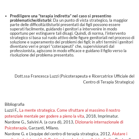
Prediligere una “terapia indiretta” nel caso si presentino
problematiche/disturbi:
Da un punto di vista strategico, la maggior
parte delle difficoltà/disturbi presentati dai figli possono essere
superati facilmente, guidando i genitori a intervenire in modo
opportuno per estinguere tali disagi. Quindi, di norma, l’intervento
strategico si basa sul ruolo attivo delle figure genitoriali nel processo di
soluzione e superamento dei problemi dei figli; in altri termini i genitori
diventano veri e propri “coterapeuti” che, supervisionati dal
professionista, agiscono in modo efficace e guidano il figlio verso la
risoluzione del problema presentato.
Dott.ssa Francesca Luzzi (Psicoterapeuta e Ricercatrice Ufficiale del
Centro di Terapia Strategica)
Bibliografia
Luzzi F.,
La mente strategica. Come sfruttare al massimo il nostro
potenziale mentale per godere a pieno la vita
, 2018, Imprimatur.
Nardone G., Salvini A. (a cura di), 2013,
Dizionario internazionale di
Psicoterapia
, Garzanti, Milano.
Nardone G. e L’equipe del centro di terapia strategica, 2012,
Aiutare i