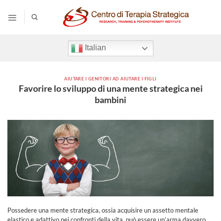
Salta
ai
contenuti
Italian
AIUTARE I GENITORI AD AIUTARE I FIGLI
Favorire lo sviluppo di una mente strategica nei
bambini
Possedere una mente strategica, ossia acquisire un assetto mentale
elastico e adattivo nei confronti della vita, può essere un’arma davvero