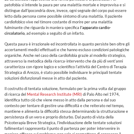
patofobia si intende la paura per una malattia mortale e improvvisa e si
distingue dall’ipocondria dove, invece, ogni segnale del corpo può essere
letto dalla persona come possibile sintomo di una malattia. Il paziente
cardiofobico vive nel timore costante di morire per una malattia
fulminante che riguarda in maniera specifica
l’apparato cardio-
circolatorio
, ad esempio a seguito di un infarto.
Questa paura è irrazionale ed incontrollata in quanto persiste ben oltre gli
accertamenti medici effettuati e che hanno escluso condizioni patologiche
organiche. Anche nel caso della cardiofobia grazie al modello strategico,
attraverso la metodica della ricerca-intervento che da più di vent’anni
caratterizza con rigore logico e scientifico l’attività del Centro di Terapia
Strategica di Arezzo, è stato possibile individuare le principali tentate
soluzioni disfunzionali messe in atto dal paziente.
Il costrutto di tentata soluzione, formulato per la prima volta dal gruppo
di ricerca del
Mental Research Institute (MRI)
di Palo Alto nel 1974,
identifica tutto ciò che viene messo in atto dalla persona e dal suo
contesto per tentare di gestire una difficoltà e che reiterato nel tempo,
mantiene e alimenta la difficoltà stessa determinando la strutturazione e
persistenza di un vero e proprio disturbo. Dal punto di vista della
Psicoterapia Breve Strategica, l’individuazione delle tentate soluzioni
fallimentari rappresenta il punto di partenza per poter intervenire in