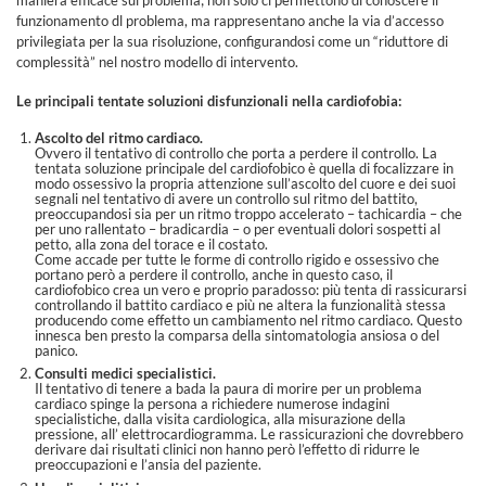
maniera efficace sul problema; non solo ci permettono di conoscere il
funzionamento dl problema, ma rappresentano anche la via d’accesso
privilegiata per la sua risoluzione, configurandosi come un “riduttore di
complessità” nel nostro modello di intervento.
Le principali tentate soluzioni disfunzionali nella cardiofobia:
Ascolto del ritmo cardiaco.
Ovvero il tentativo di controllo che porta a perdere il controllo. La
tentata soluzione principale del cardiofobico è quella di focalizzare in
modo ossessivo la propria attenzione sull’ascolto del cuore e dei suoi
segnali nel tentativo di avere un controllo sul ritmo del battito,
preoccupandosi sia per un ritmo troppo accelerato – tachicardia – che
per uno rallentato – bradicardia – o per eventuali dolori sospetti al
petto, alla zona del torace e il costato.
Come accade per tutte le forme di controllo rigido e ossessivo che
portano però a perdere il controllo, anche in questo caso, il
cardiofobico crea un vero e proprio paradosso: più tenta di rassicurarsi
controllando il battito cardiaco e più ne altera la funzionalità stessa
producendo come effetto un cambiamento nel ritmo cardiaco. Questo
innesca ben presto la comparsa della sintomatologia ansiosa o del
panico.
Consulti medici specialistici.
Il tentativo di tenere a bada la paura di morire per un problema
cardiaco spinge la persona a richiedere numerose indagini
specialistiche, dalla visita cardiologica, alla misurazione della
pressione, all’ elettrocardiogramma. Le rassicurazioni che dovrebbero
derivare dai risultati clinici non hanno però l’effetto di ridurre le
preoccupazioni e l’ansia del paziente.