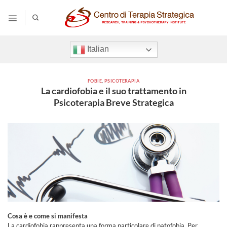
Salta
ai
contenuti
Italian
FOBIE
,
PSICOTERAPIA
La cardiofobia e il suo trattamento in
Psicoterapia Breve Strategica
Cosa è e come si manifesta
La cardiofobia rappresenta una forma particolare di patofobia. Per