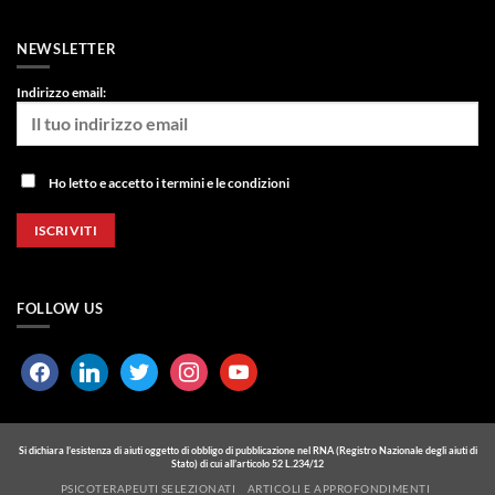
NEWSLETTER
Indirizzo email:
Ho letto e accetto i termini e le condizioni
FOLLOW US
facebook
linkedin
twitter
instagram
youtube
Si dichiara l’esistenza di aiuti oggetto di obbligo di pubblicazione nel RNA (Registro Nazionale degli aiuti di
Stato) di cui all’articolo 52 L.234/12
PSICOTERAPEUTI SELEZIONATI
ARTICOLI E APPROFONDIMENTI