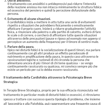
Uso di ansiolitici.
Il trattamento con ansiolitici o antidepressivi può ridurre l’intensità
della reazione ansiosa ma non intacca minimamente la struttura fobica
ed ossessiva del pensiero e quindi la percezione disfunzionale della
persona.
Evitamento di alcune situazioni.
il cardiofobico inizia a mettere in atto tutta una serie di evitamenti
rispetto a situazioni che potrebbero fisicamente o emotivamente
affaticare il proprio cuore. Inizierà a ridurre gradualmente l’attività
fisica, a rinunciare alla palestra o alle partite di calcetto, eviterà di fare
le scale o di correre, o cercherà di affrontare tutte queste situazioni
attraverso delle precauzioni (pause e riposo ad esempio non appena si
percepisce un aumento della frequenza) per il timore di sentirsi male.
Parlare della paura.
tipico nei disturbi fobici è la socializzazione di questi timori, ma parlare
continuamente con gli altri produce un effetto paradossale di
nutrimento e amplificazione della paura, in questo caso attraverso le
rassicurazioni logiche e razionali di chi circonda la persona che
alimentano ancora di più i timori di chi teme qualcosa – se vengo
continuamente rassicurato su qualcosa, mi convinco sempre più che
esiste un pericolo per cui io debba essere rassicurato.
Il trattamento della Cardiofobia attraverso la Psicoterapia Breve
Strategica
In Terapia Breve Strategica, proprio per la sua efficacia riconosciuta nel
trattamento in particolar modo di disturbi fobici e ossessivi, ci ritroviamo
spesso a trattare con successo questa tipologia di problema, che insieme
all’ Ipocondria e alla Patofobia, può rappresentare una frequente causa di