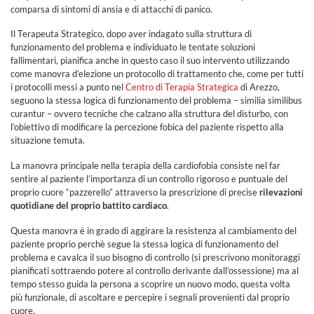
comparsa di sintomi di ansia e di attacchi di panico.
Il Terapeuta Strategico, dopo aver indagato sulla struttura di
funzionamento del problema e individuato le tentate soluzioni
fallimentari, pianifica anche in questo caso il suo intervento utilizzando
come manovra d’elezione un protocollo di trattamento che, come per tutti
i protocolli messi a punto nel
Centro di Terapia Strategica
di Arezzo,
seguono la stessa logica di funzionamento del problema – similia similibus
curantur – ovvero tecniche che calzano alla struttura del disturbo, con
l’obiettivo di modificare la percezione fobica del paziente rispetto alla
situazione temuta.
La manovra principale nella terapia della cardiofobia consiste nel far
sentire al paziente l’importanza di un controllo rigoroso e puntuale del
proprio cuore “pazzerello” attraverso la prescrizione di precise
rilevazioni
quotidiane del proprio battito cardiaco
.
Questa manovra è in grado di aggirare la resistenza al cambiamento del
paziente proprio perchè segue la stessa logica di funzionamento del
problema e cavalca il suo bisogno di controllo (si prescrivono monitoraggi
pianificati sottraendo potere al controllo derivante dall’ossessione) ma al
tempo stesso guida la persona a scoprire un nuovo modo, questa volta
più funzionale, di ascoltare e percepire i segnali provenienti dal proprio
cuore.