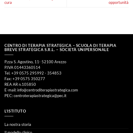
cura
opportunità
CENTRO DI TERAPIA STRATEGICA – SCUOLA DI TERAPIA
BREVE STRATEGICA S.R.L. – SOCIETÀ UNIPERSONALE
P.zza S. Agostino, 11- 52100 Arezzo
P.IVA 01443360514
Tel. +39 0575 295992 - 354853
Fax: +39 0575 350277
REA AR n.105850
E-mail:
info@centroditerapiastrategica.com
PEC:
centroterapiastrategica@pec.it
L’ISTITUTO
La nostra storia
Il modello clinico