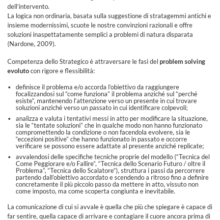
dell’intervento.
La logica non ordinaria, basata sulla suggestione di stratagemmi antichi e
insieme modernissimi, scuote le nostre convinzioni razionali e offre
soluzioni inaspettatamente semplici a problemi di natura disparata
(Nardone, 2009).
Competenza dello Strategico è attraversare le fasi del
problem solving
evoluto
con rigore e flessibilità:
definisce il problema e/o accorda l’obiettivo da raggiungere
focalizzandosi sul “come funziona” il problema anziché sul “perché
esiste”, mantenendo l’attenzione verso un presente in cui trovare
soluzioni anziché verso un passato in cui identificare colpevoli;
analizza e valuta i tentativi messi in atto per modificare la situazione,
sia le “tentate soluzioni” che in qualche modo non hanno funzionato
compromettendo la condizione o non facendola evolvere, sia le
“eccezioni positive” che hanno funzionato in passato e occorre
verificare se possono essere adattate al presente anziché replicate;
avvalendosi delle specifiche tecniche proprie del modello (“Tecnica del
Come Peggiorare e/o Fallire”, “Tecnica dello Scenario Futuro / oltre il
Problema”, “Tecnica dello Scalatore”), struttura i passi da percorrere
partendo dall’obiettivo accordato e scendendo a ritroso fino a definire
concretamente il più piccolo passo da mettere in atto, vissuto non
come imposto, ma come scoperta congiunta e inevitabile.
La comunicazione di cui si avvale è quella che più che spiegare è capace di
far sentire, quella capace di arrivare e contagiare il cuore ancora prima di