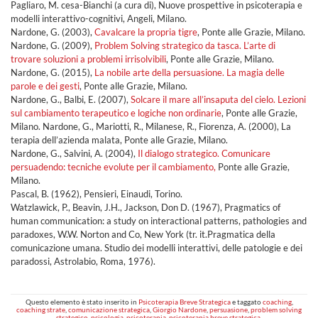
Pagliaro, M. cesa-Bianchi (a cura di), Nuove prospettive in psicoterapia e
modelli interattivo-cognitivi, Angeli, Milano.
Nardone, G. (2003),
Cavalcare la propria tigre
, Ponte alle Grazie, Milano.
Nardone, G. (2009),
Problem Solving strategico da tasca. L’arte di
trovare soluzioni a problemi irrisolvibili
, Ponte alle Grazie, Milano.
Nardone, G. (2015),
La nobile arte della persuasione. La magia delle
parole e dei gesti
, Ponte alle Grazie, Milano.
Nardone, G., Balbi, E. (2007),
Solcare il mare all’insaputa del cielo. Lezioni
sul cambiamento terapeutico e logiche non ordinarie
, Ponte alle Grazie,
Milano. Nardone, G., Mariotti, R., Milanese, R., Fiorenza, A. (2000), La
terapia dell’azienda malata, Ponte alle Grazie, Milano.
Nardone, G., Salvini, A. (2004),
Il dialogo strategico. Comunicare
persuadendo: tecniche evolute per il cambiamento,
Ponte alle Grazie,
Milano.
Pascal, B. (1962), Pensieri, Einaudi, Torino.
Watzlawick, P., Beavin, J.H., Jackson, Don D. (1967), Pragmatics of
human communication: a study on interactional patterns, pathologies and
paradoxes, W.W. Norton and Co, New York (tr. it.Pragmatica della
comunicazione umana. Studio dei modelli interattivi, delle patologie e dei
paradossi, Astrolabio, Roma, 1976).
Questo elemento è stato inserito in
Psicoterapia Breve Strategica
e taggato
coaching
,
coaching strate
,
comunicazione strategica
,
Giorgio Nardone
,
persuasione
,
problem solving
strategico
,
psicologia
,
psicoterapia
,
psicoterapia breve strategica
.