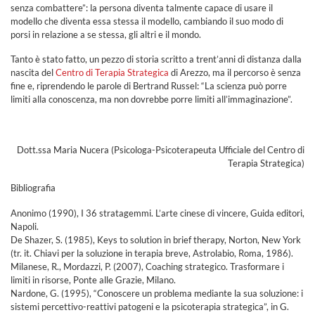
senza combattere”: la persona diventa talmente capace di usare il
modello che diventa essa stessa il modello, cambiando il suo modo di
porsi in relazione a se stessa, gli altri e il mondo.
Tanto è stato fatto, un pezzo di storia scritto a trent’anni di distanza dalla
nascita del
Centro di Terapia Strategica
di Arezzo, ma il percorso è senza
fine e, riprendendo le parole di Bertrand Russel: “La scienza può porre
limiti alla conoscenza, ma non dovrebbe porre limiti all’immaginazione”.
Dott.ssa Maria Nucera (Psicologa-Psicoterapeuta Ufficiale del Centro di
Terapia Strategica)
Bibliografia
Anonimo (1990), I 36 stratagemmi. L’arte cinese di vincere, Guida editori,
Napoli.
De Shazer, S. (1985), Keys to solution in brief therapy, Norton, New York
(tr. it. Chiavi per la soluzione in terapia breve, Astrolabio, Roma, 1986).
Milanese, R., Mordazzi, P. (2007), Coaching strategico. Trasformare i
limiti in risorse, Ponte alle Grazie, Milano.
Nardone, G. (1995), “Conoscere un problema mediante la sua soluzione: i
sistemi percettivo-reattivi patogeni e la psicoterapia strategica”, in G.