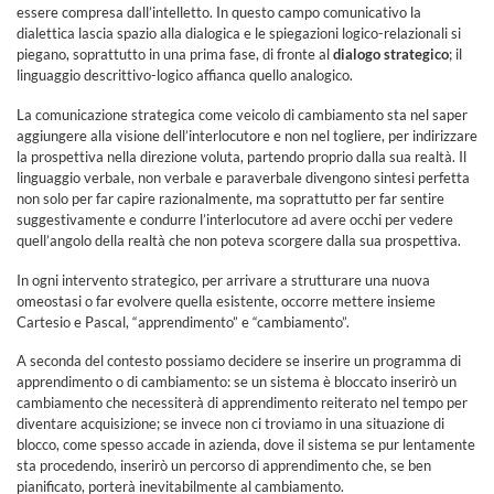
essere compresa dall’intelletto. In questo campo comunicativo la
dialettica lascia spazio alla dialogica e le spiegazioni logico-relazionali si
piegano, soprattutto in una prima fase, di fronte al
dialogo strategico
; il
linguaggio descrittivo-logico affianca quello analogico.
La comunicazione strategica come veicolo di cambiamento sta nel saper
aggiungere alla visione dell’interlocutore e non nel togliere, per indirizzare
la prospettiva nella direzione voluta, partendo proprio dalla sua realtà. Il
linguaggio verbale, non verbale e paraverbale divengono sintesi perfetta
non solo per far capire razionalmente, ma soprattutto per far sentire
suggestivamente e condurre l’interlocutore ad avere occhi per vedere
quell’angolo della realtà che non poteva scorgere dalla sua prospettiva.
In ogni intervento strategico, per arrivare a strutturare una nuova
omeostasi o far evolvere quella esistente, occorre mettere insieme
Cartesio e Pascal, “apprendimento” e “cambiamento”.
A seconda del contesto possiamo decidere se inserire un programma di
apprendimento o di cambiamento: se un sistema è bloccato inserirò un
cambiamento che necessiterà di apprendimento reiterato nel tempo per
diventare acquisizione; se invece non ci troviamo in una situazione di
blocco, come spesso accade in azienda, dove il sistema se pur lentamente
sta procedendo, inserirò un percorso di apprendimento che, se ben
pianificato, porterà inevitabilmente al cambiamento.