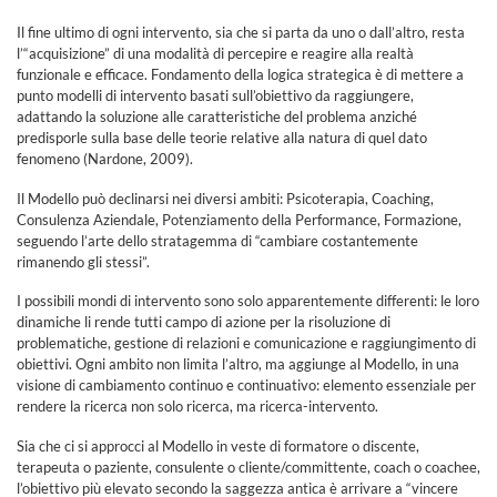
Il fine ultimo di ogni intervento, sia che si parta da uno o dall’altro, resta
l’“acquisizione” di una modalità di percepire e reagire alla realtà
funzionale e efficace. Fondamento della logica strategica è di mettere a
punto modelli di intervento basati sull’obiettivo da raggiungere,
adattando la soluzione alle caratteristiche del problema anziché
predisporle sulla base delle teorie relative alla natura di quel dato
fenomeno (Nardone, 2009).
Il Modello può declinarsi nei diversi ambiti: Psicoterapia, Coaching,
Consulenza Aziendale, Potenziamento della Performance, Formazione,
seguendo l’arte dello stratagemma di “cambiare costantemente
rimanendo gli stessi”.
I possibili mondi di intervento sono solo apparentemente differenti: le loro
dinamiche li rende tutti campo di azione per la risoluzione di
problematiche, gestione di relazioni e comunicazione e raggiungimento di
obiettivi. Ogni ambito non limita l’altro, ma aggiunge al Modello, in una
visione di cambiamento continuo e continuativo: elemento essenziale per
rendere la ricerca non solo ricerca, ma ricerca-intervento.
Sia che ci si approcci al Modello in veste di formatore o discente,
terapeuta o paziente, consulente o cliente/committente, coach o coachee,
l’obiettivo più elevato secondo la saggezza antica è arrivare a “vincere