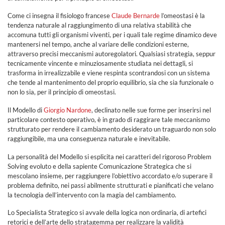
Come ci insegna il fisiologo francese
Claude Bernarde
l’omeostasi è la
tendenza naturale al raggiungimento di una relativa stabilità che
accomuna tutti gli organismi viventi, per i quali tale regime dinamico deve
mantenersi nel tempo, anche al variare delle condizioni esterne,
attraverso precisi meccanismi autoregolatori. Qualsiasi strategia, seppur
tecnicamente vincente e minuziosamente studiata nei dettagli, si
trasforma in irrealizzabile e viene respinta scontrandosi con un sistema
che tende al mantenimento del proprio equilibrio, sia che sia funzionale o
non lo sia, per il principio di omeostasi.
Il Modello di
Giorgio Nardone
, declinato nelle sue forme per inserirsi nel
particolare contesto operativo, è in grado di raggirare tale meccanismo
strutturato per rendere il cambiamento desiderato un traguardo non solo
raggiungibile, ma una conseguenza naturale e inevitabile.
La personalità del Modello si esplicita nei caratteri del rigoroso Problem
Solving evoluto e della sapiente Comunicazione Strategica che si
mescolano insieme, per raggiungere l’obiettivo accordato e/o superare il
problema definito, nei passi abilmente strutturati e pianificati che velano
la tecnologia dell’intervento con la magia del cambiamento.
Lo Specialista Strategico si avvale della logica non ordinaria, di artefici
retorici e dell’arte dello stratagemma per realizzare la validità