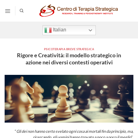
Salta
ai
contenuti
Italian
PSICOTERAPIA BREVE STRATEGICA
Rigore e Creatività: il modello strategico in
azione nei diversi contesti operativi
“
Gli dei non hanno certo svelato ogni cosa ai mortali fin da principio, ma,
ricercando, gli uomini hanno trovato a poco a poco il meglio
“.