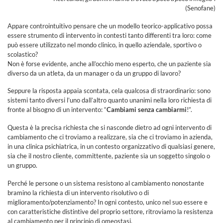
(Senofane)
Appare controintuitivo pensare che un modello teorico-applicativo possa
essere strumento di intervento in contesti tanto differenti tra loro: come
può essere utilizzato nel mondo clinico, in quello aziendale, sportivo o
scolastico?
Non è forse evidente, anche all’occhio meno esperto, che un paziente sia
diverso da un atleta, da un manager o da un gruppo di lavoro?
Seppure la risposta appaia scontata, cela qualcosa di straordinario: sono
sistemi tanto diversi l’uno dall’altro quanto unanimi nella loro richiesta di
fronte al bisogno di un intervento: “
Cambiami senza cambiarmi
!”.
Questa è la precisa richiesta che si nasconde dietro ad ogni intervento di
cambiamento che ci troviamo a realizzare, sia che ci troviamo in azienda,
in una clinica psichiatrica, in un contesto organizzativo di qualsiasi genere,
sia che il nostro cliente, committente, paziente sia un soggetto singolo o
un gruppo.
Perché le persone o un sistema resistono al cambiamento nonostante
bramino la richiesta di un intervento risolutivo o di
miglioramento/potenziamento? In ogni contesto, unico nel suo essere e
con caratteristiche distintive del proprio settore, ritroviamo la resistenza
al cambiamento per il principio di omeostasi.