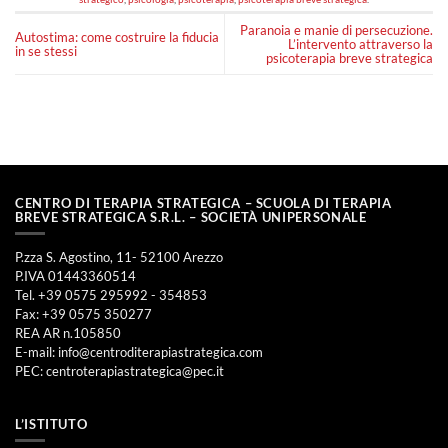
Paranoia e manie di persecuzione.
Autostima: come costruire la fiducia
L’intervento attraverso la
in se stessi
psicoterapia breve strategica
CENTRO DI TERAPIA STRATEGICA – SCUOLA DI TERAPIA
BREVE STRATEGICA S.R.L. – SOCIETÀ UNIPERSONALE
P.zza S. Agostino, 11- 52100 Arezzo
P.IVA 01443360514
Tel. +39 0575 295992 - 354853
Fax: +39 0575 350277
REA AR n.105850
E-mail:
info@centroditerapiastrategica.com
PEC:
centroterapiastrategica@pec.it
L’ISTITUTO