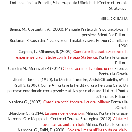
Dott.ssa Lindita Prendi, (Psicoterapeuta Ufficiale del Centro di Terapia
Strategica)
BIBLIOGRAFIA:
Biondi, M., Costantini, A. (2003). Manuale Pratico di Psico-oncologia. Il
pensiero Scientifico Editore.
Buckman R. Cosa dire? Dialogo con il malato grave. Edizioni Camilliane
1990.
Cagnoni, F., Milanese, R. (2009).
Cambiare il passato. Superare le
esperienze traumatiche con la Terapia Stategica
. Ponte alle Grazie
Editore.
Chiodini M., Meringolo P. (2016)
Che le lacrime diventino perle
. Firenze.
Ponte alle Grazie.
Kubler-Ross E., (1990). La Morte e il morire, Assisi: Cittadella, 6° ed.
Krull, S. (2008). Come Affrontare la Perdita di una Persona Cara. Un
percorso emozionale consapevole e attivo per elaborare il lutto. Il Punto
d’Incontro Editore.
Nardone G., (2007).
Cambiare occhi toccare il cuore. Milano
: Ponte alle
Grazie.
Nardone G., (2014).
La paura delle decisioni
. Milano: Ponte alle Grazie.
Nardone G. e l’équipe del Centro di Terapia Strategica. (2012).
Aiutare i
genitori ad aiutare i figli
. Milano, Ponte alle Grazie.
Nardone, G., Balbi, E. (2008).
Solcare il mare all’insaputa del cielo
.