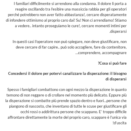
I familiari difficilmente si arrendono alla condanna. Il dolore li porta a
reagire oscillando tra l’esibire una massiccia rabbia per gli operatori
perché potrebbero non aver fatto abbastanza!, cercare disperatamente
di infondere ottimismo al proprio caro dai! Su! Non ci arrendiamo! Stiamo
a vedere.. intanto proseguiamo le cure!, cercare momenti intimi per
disperarsi.
In questi casi l’operatore non può spiegare, non deve giustificare, non
deve cercare di far capire.. può solo accogliere, fare da contenitore,
comprendere, accompagnare…
Cosa si può fare?
Concedersi il dolore per potervi canalizzare la disperazione: il bisogno
di disperarsi
Spesso i famigliari combattono con ogni mezzo la disperazione in quanto
temono di non reggere o di crollare nel momento più delicato. Eppure più
la disperazione si combatte più prende spazio dentro e fuori…persone che
piangono di nascosto, che inventano di tutte le scuse per giustificare gli
occhi rossi o addirittura persone che scappano. E’ troppo difficile
affrontare direttamente la morte del proprio caro, scappare è l’unica via
d’uscita!