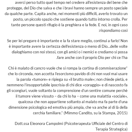
averci perso tutto quel tempo nel credere all’esistenza del bene che
protegge, del Dio che salva e che i bravi hanno sempre un posto speciale
da qualche parte. Capita anche, nei momenti più difficili, averlo trovato un
posto, un piccolo spazio che sostiene quando tutto intorno crolla. Per
tante persone questi rifugio è la preghiera e la fede. E noi, in ogni caso
rispondiamo così:
Se per lei pregare è importante e la fa stare meglio, continui a farlo! Non
è importante avere la certezza dell’esistenza o meno di Dio…delle volte
dialoghiamo con noi stessi, con gli amici o i nemici e crediamo si possa
fare anche con il proprio Dio per chi ce l’ha.
“Chi è malato di cancro vuole che si rompa la cortina di commiserazione
che lo circonda, non accetta l’esorcismo pavido di chi non vuol mai usare
la parola «tumore» e ripiega su «il brutto male»; non chiede pietà, e
nemmeno l’insopportabile ipocrisia di chi dice «coraggio» e di nascosto fa
gli scongiuri, vuole soltanto la comprensione d’un sentire comune perchè
il tumore viene vissuto – da chi lo ha – come una malattia «sociale»,
qualcosa che non appartiene soltanto al malato ma fa parte d’una
dimensione psicologica ed emotiva più ampia, che va anche al di là della
cerchia familiare.” (Mimmo Candito, su la Stampa, 2015)
Dott.ssa Eleonora Campolmi (Psicoterapeuta Ufficiale del Centro di
Terapia Strategica)