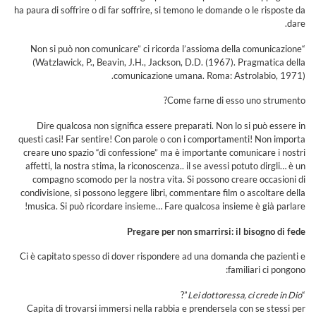
ha paura di soffrire o di far soffrire, si temono le domande o le risposte da
dare.
“Non si può non comunicare” ci ricorda l’assioma della comunicazione
(Watzlawick, P., Beavin, J.H., Jackson, D.D. (1967). Pragmatica della
comunicazione umana. Roma: Astrolabio, 1971).
Come farne di esso uno strumento?
Dire qualcosa non significa essere preparati. Non lo si può essere in
questi casi! Far sentire! Con parole o con i comportamenti! Non importa
creare uno spazio “di confessione” ma è importante comunicare i nostri
affetti, la nostra stima, la riconoscenza.. il se avessi potuto dirgli… è un
compagno scomodo per la nostra vita. Si possono creare occasioni di
condivisione, si possono leggere libri, commentare film o ascoltare della
musica. Si può ricordare insieme… Fare qualcosa insieme è già parlare!
Pregare per non smarrirsi: il bisogno di fede
Ci è capitato spesso di dover rispondere ad una domanda che pazienti e
familiari ci pongono:
”?
Lei dottoressa, ci crede in Dio
“
Capita di trovarsi immersi nella rabbia e prendersela con se stessi per