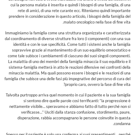
cui la persona malata è inserita e quindi i bisogni di una famiglia, di una
rete di amici, di una rete curante ecc. Riteniamo quindi importante
prendere in considerazione in questo articolo, i bisogni della famiglia del
malato oncologico nella fase di fine vita.
Immaginiamo la famiglia come una struttura organizzata e caratterizzata
dal coordinamento di diverse strutture fra loro (i componenti) con una sua
identità e con le sue specificità. Come tutti i sistemi anche la famiglia
sopravvive grazie al mantenimento di un suo equilibrio omeostatico e
come tale subisce i cambiamenti di ciascuno dei suoi singoli componenti.
La malattia di uno dei membri della famiglia minaccia il suo equilibrio e il
sistema-famiglia metterà in atto le reazioni difensive nei confronti della
minaccia malattia. Ma quali possono essere i bisogni e le reazioni di una
famiglia che subisce una delle fasi più impegnative del percorso di cura del
proprio caro, ovvero la fase di fine vita?
Talvolta purtroppo arriva quel momento in cui il paziente e la sua famiglia
si sentono dire quelle parole così terrificanti: “la progressione è
nettamente visibile… speravamo e abbiamo fatto di tutto perché non si
verificasse…” Usciti dalla stanza confusione, stordimento, paure,
disperazione, rabbia accompagnano le persone coinvolte in questa
condanna.
Spesso per il paziente è solo una conferma ai suoi presentimenti .. perché