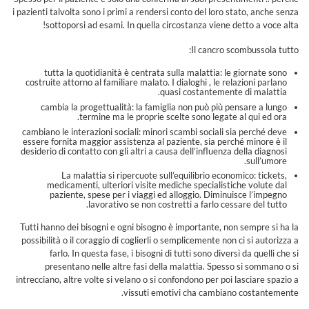
i pazienti talvolta sono i primi a rendersi conto del loro stato, anche senza
sottoporsi ad esami. In quella circostanza viene detto a voce alta!
Il cancro scombussola tutto:
tutta la quotidianità è centrata sulla malattia: le giornate sono
costruite attorno al familiare malato. I dialoghi , le relazioni parlano
quasi costantemente di malattia.
cambia la progettualità: la famiglia non può più pensare a lungo
termine ma le proprie scelte sono legate al qui ed ora.
cambiano le interazioni sociali: minori scambi sociali sia perché deve
essere fornita maggior assistenza al paziente, sia perché minore è il
desiderio di contatto con gli altri a causa dell’influenza della diagnosi
sull’umore.
La malattia si ripercuote sull’equilibrio economico: tickets,
medicamenti, ulteriori visite mediche specialistiche volute dal
paziente, spese per i viaggi ed alloggio. Diminuisce l’impegno
lavorativo se non costretti a farlo cessare del tutto.
Tutti hanno dei bisogni e ogni bisogno è importante, non sempre si ha la
possibilità o il coraggio di coglierli o semplicemente non ci si autorizza a
farlo. In questa fase, i bisogni di tutti sono diversi da quelli che si
presentano nelle altre fasi della malattia. Spesso si sommano o si
intrecciano, altre volte si velano o si confondono per poi lasciare spazio a
vissuti emotivi cha cambiano costantemente.