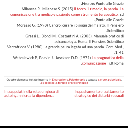
Firenze: Ponte alle Grazie.
Milanese R., Milanese S. (2015)
Il tocco, il rimedio, la parola. La
comunicazione tra medico e paziente come strumento terapeutico
. Ed
Ponte alle Grazie,.
Morasso G. (1998) Cancro: curare i bisogni del malato. Il Pensiero
Scientifico.
Grassi L., Biondi M., Costantini A. (2003). Manuale pratico di
psiconcologia. Roma: Il Pensiero Scientifico.
Ventafridda V. (1980) La grande paura legata ad una parola. Corr. Med.,
1: 41.
Watzalawick P., Beavin J., Jasckson D.D. (1971)
La pragmatica della
comunicazione
Tr.It Roma.
Questo elemento è stato inserito in
Depressione
,
Psicoterapia
e taggato
cancro
,
psicologia
,
.
psicoterapia
,
terapia breve strategica
Intrappolati nella rete: un gioco di
Inquadramento e trattamento
autoinganni crea la dipendenza
strategico dei disturbi sessuali