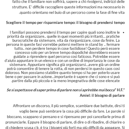
fatto che il familiare non soffrirà, sapere a chi rivolgersi, indirizzi delle
strutture. E’ difficile raccogliere queste informazioni ma necessario in
quanto orientano nel buio di un percorso come la fase di fine vita.
Scegliere il tempo per risparmiare tempo: il bisogno di prendersi tempo
I familiari possono prendersi il tempo per capire quali sono inoltre le
priorità da organizzare.. quelle in quei momenti più irritanti… pratiche
burocratiche da sistemare, vita da riorganizzare, cose da finire. La
persona in queste fasi vorrebbe potersi mettere in stand by .. fermare
tutto.. non perdere tempo in cose fastidiose! Questo però essere
concesso solo per un breve tempo dopodiché dovrebbero essere
guidate a riprendere quel percorso così faticoso. Potrebbe essere
d’aiuto appuntare in un elenco e con un ordine di importanza le cose da
sistemare. Appuntare significa già organizzarsi…avere già un ordine
potrà consentire di tenere la rotta, di non perdersi in questo caos così
doloroso. Non possiamo stabilire quanto tempo si ha per poterlo usare
bene o per passare in azione…importante è sapere che ci sono e si può
partire dalla più piccola e la meno impegnativa delle cose elencate.
Se si aspettasse di saper prima di parlare non si aprirebbe mai bocca
” H.F.
“
Amiel: il bisogno di parlare
Affrontare un discorso, il più semplice, scambiare due battute, dirsi ti
voglio bene può sembrare la cosa più difficile da fare. Le parole si
bloccano, scappano si pensano e si ripensano per poi cancellarle prima di
pronunciarle. Eppure il bisogno di parlare, di dire o di ribadire, di chiarire o
di chiedere scusa c’è, è tra i bisogni più forti ma più difficili da appagare. Si