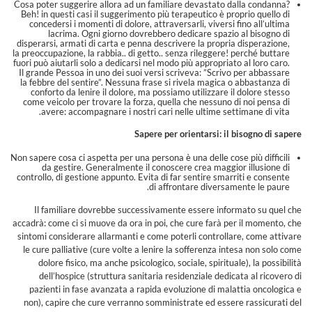
Cosa poter suggerire allora ad un familiare devastato dalla condanna?
Beh! in questi casi il suggerimento più terapeutico è proprio quello di
concedersi i momenti di dolore, attraversarli, viversi fino all’ultima
lacrima. Ogni giorno dovrebbero dedicare spazio al bisogno di
disperarsi, armati di carta e penna descrivere la propria disperazione,
la preoccupazione, la rabbia.. di getto.. senza rileggere! perché buttare
fuori può aiutarli solo a dedicarsi nel modo più appropriato al loro caro.
Il grande Pessoa in uno dei suoi versi scriveva: ”Scrivo per abbassare
la febbre del sentire”. Nessuna frase si rivela magica o abbastanza di
conforto da lenire il dolore, ma possiamo utilizzare il dolore stesso
come veicolo per trovare la forza, quella che nessuno di noi pensa di
avere: accompagnare i nostri cari nelle ultime settimane di vita.
Sapere per orientarsi: il bisogno di sapere
Non sapere cosa ci aspetta per una persona è una delle cose più difficili
da gestire. Generalmente il conoscere crea maggior illusione di
controllo, di gestione appunto. Evita di far sentire smarriti e consente
di affrontare diversamente le paure.
Il familiare dovrebbe successivamente essere informato su quel che
accadrà: come ci si muove da ora in poi, che cure farà per il momento, che
sintomi considerare allarmanti e come poterli controllare, come attivare
le cure palliative (cure volte a lenire la sofferenza intesa non solo come
dolore fisico, ma anche psicologico, sociale, spirituale), la possibilità
dell’hospice (struttura sanitaria residenziale dedicata al ricovero di
pazienti in fase avanzata a rapida evoluzione di malattia oncologica e
non), capire che cure verranno somministrate ed essere rassicurati del