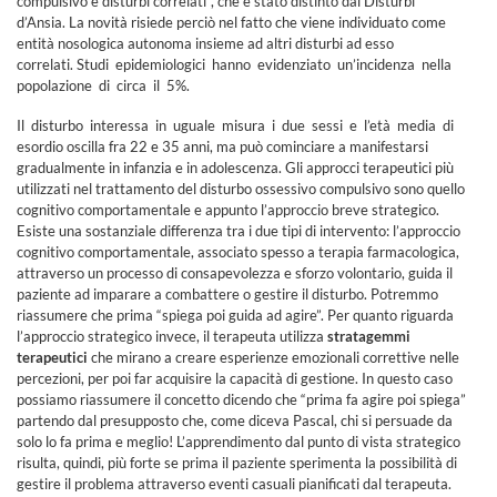
compulsivo e disturbi correlati”, che è stato distinto dai Disturbi
d’Ansia. La novità risiede perciò nel fatto che viene individuato come
entità nosologica autonoma insieme ad altri disturbi ad esso
correlati. Studi epidemiologici hanno evidenziato un’incidenza nella
popolazione di circa il 5%.
Il disturbo interessa in uguale misura i due sessi e l’età media di
esordio oscilla fra 22 e 35 anni, ma può cominciare a manifestarsi
gradualmente in infanzia e in adolescenza. Gli approcci terapeutici più
utilizzati nel trattamento del disturbo ossessivo compulsivo sono quello
cognitivo comportamentale e appunto l’approccio breve strategico.
Esiste una sostanziale differenza tra i due tipi di intervento: l’approccio
cognitivo comportamentale, associato spesso a terapia farmacologica,
attraverso un processo di consapevolezza e sforzo volontario, guida il
paziente ad imparare a combattere o gestire il disturbo. Potremmo
riassumere che prima “spiega poi guida ad agire”. Per quanto riguarda
l’approccio strategico invece, il terapeuta utilizza
stratagemmi
terapeutici
che mirano a creare esperienze emozionali correttive nelle
percezioni, per poi far acquisire la capacità di gestione. In questo caso
possiamo riassumere il concetto dicendo che “prima fa agire poi spiega”
partendo dal presupposto che, come diceva Pascal, chi si persuade da
solo lo fa prima e meglio! L’apprendimento dal punto di vista strategico
risulta, quindi, più forte se prima il paziente sperimenta la possibilità di
gestire il problema attraverso eventi casuali pianificati dal terapeuta.