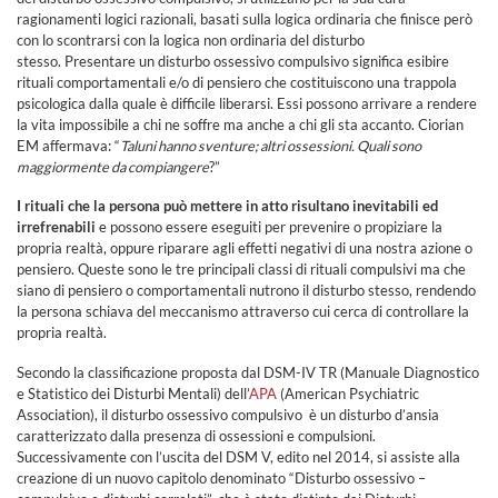
ragionamenti logici razionali, basati sulla logica ordinaria che finisce però
con lo scontrarsi con la logica non ordinaria del disturbo
stesso. Presentare un disturbo ossessivo compulsivo significa esibire
rituali comportamentali e/o di pensiero che costituiscono una trappola
psicologica dalla quale è difficile liberarsi. Essi possono arrivare a rendere
la vita impossibile a chi ne soffre ma anche a chi gli sta accanto. Ciorian
EM affermava: “
Taluni hanno sventure; altri ossessioni. Quali sono
maggiormente da compiangere
?”
I rituali che la persona può mettere in atto risultano inevitabili ed
irrefrenabili
e possono essere eseguiti per prevenire o propiziare la
propria realtà, oppure riparare agli effetti negativi di una nostra azione o
pensiero. Queste sono le tre principali classi di rituali compulsivi ma che
siano di pensiero o comportamentali nutrono il disturbo stesso, rendendo
la persona schiava del meccanismo attraverso cui cerca di controllare la
propria realtà.
Secondo la classificazione proposta dal DSM-IV TR (Manuale Diagnostico
e Statistico dei Disturbi Mentali) dell’
APA
(American Psychiatric
Association), il disturbo ossessivo compulsivo è un disturbo d’ansia
caratterizzato dalla presenza di ossessioni e compulsioni.
Successivamente con l’uscita del DSM V, edito nel 2014, si assiste alla
creazione di un nuovo capitolo denominato “Disturbo ossessivo –