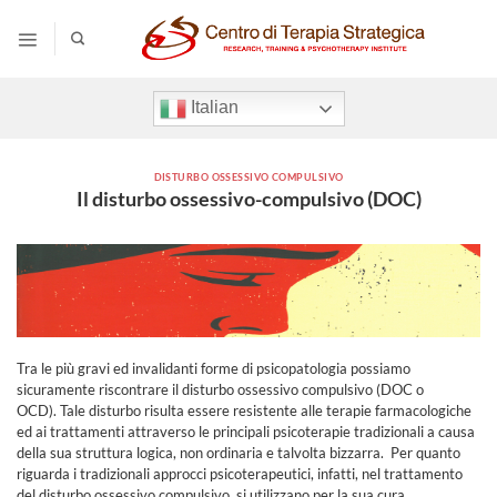
Salta
ai
contenuti
Italian
DISTURBO OSSESSIVO COMPULSIVO
Il disturbo ossessivo-compulsivo (DOC)
Tra le più gravi ed invalidanti forme di psicopatologia possiamo
sicuramente riscontrare il disturbo ossessivo compulsivo (DOC o
OCD). Tale disturbo risulta essere resistente alle terapie farmacologiche
ed ai trattamenti attraverso le principali psicoterapie tradizionali a causa
della sua struttura logica, non ordinaria e talvolta bizzarra. Per quanto
riguarda i tradizionali approcci psicoterapeutici, infatti, nel trattamento
del disturbo ossessivo compulsivo, si utilizzano per la sua cura