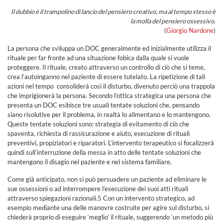
Il dubbio è il trampolino di lancio del pensiero creativo, ma al tempo stesso è
la molla del pensiero ossessivo.
(
Giorgio Nardone
)
La persona che sviluppa un DOC generalmente ed inizialmente utilizza il
rituale per far fronte ad una situazione fobica dalla quale si vuole
proteggere. Il rituale, creato attraverso un controllo di ciò che si teme,
crea l’autoinganno nel paziente di essere tutelato. La ripetizione di tali
azioni nel tempo consoliderà così il disturbo, divenuto perciò una trappola
che imprigionerà la persona. Secondo l’ottica strategica una persona che
presenta un DOC esibisce tre usuali tentate soluzioni che, pensando
siano risolutive per il problema, in realtà lo alimentano e lo mantengono.
Queste tentate soluzioni sono: strategia di evitamento di ciò che
spaventa, richiesta di rassicurazione e aiuto, esecuzione di rituali
preventivi, propiziatori e riparatori. L’intervento terapeutico si focalizzerà
quindi sull’interruzione della messa in atto delle tentate soluzioni che
mantengono il disagio nel paziente e nel sistema familiare.
Come già anticipato, non si può persuadere un paziente ad eliminare le
sue ossessioni o ad interrompere l’esecuzione dei suoi atti rituali
attraverso spiegazioni razionali.5 Con un intervento strategico, ad
esempio mediante una delle manovre costruite per agire sul disturbo, si
chiederà proprio di eseguire ‘meglio’ il rituale, suggerendo ‘un metodo più