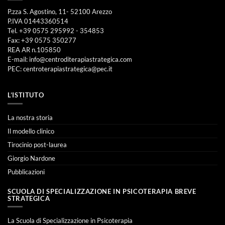
P.zza S. Agostino, 11- 52100 Arezzo
P.IVA 01443360514
Tel. +39 0575 295992 - 354853
Fax: +39 0575 350277
REA AR n.105850
E-mail:
info@centroditerapiastrategica.com
PEC:
centroterapiastrategica@pec.it
L’ISTITUTO
La nostra storia
Il modello clinico
Tirocinio post-laurea
Giorgio Nardone
Pubblicazioni
SCUOLA DI SPECIALIZZAZIONE IN PSICOTERAPIA BREVE
STRATEGICA
La Scuola di Specializzazione in Psicoterapia