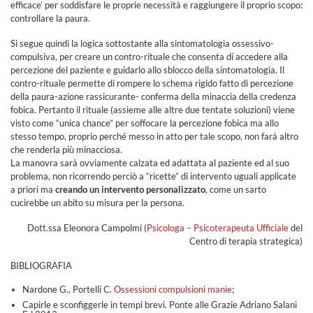
efficace’ per soddisfare le proprie necessità e raggiungere il proprio scopo:
controllare la paura.
Si segue quindi la logica sottostante alla sintomatologia ossessivo-
compulsiva, per creare un contro-rituale che consenta di accedere alla
percezione del paziente e guidarlo allo sblocco della sintomatologia. Il
contro-rituale permette di rompere lo schema rigido fatto di percezione
della paura-azione rassicurante- conferma della minaccia della credenza
fobica. Pertanto il rituale (assieme alle altre due tentate soluzioni) viene
visto come “unica chance” per soffocare la percezione fobica ma allo
stesso tempo, proprio perché messo in atto per tale scopo, non farà altro
che renderla più minacciosa.
La manovra sarà ovviamente calzata ed adattata al paziente ed al suo
problema, non ricorrendo perciò a “ricette” di intervento uguali applicate
a priori ma
creando un intervento personalizzato
, come un sarto
cucirebbe un abito su misura per la persona.
Dott.ssa Eleonora Campolmi (
Psicologa – Psicoterapeuta Ufficiale
del
Centro di terapia strategica)
BIBLIOGRAFIA
Nardone G., Portelli C.
Ossessioni compulsioni manie
;
Capirle e sconfiggerle in tempi brevi. Ponte alle Grazie Adriano Salani