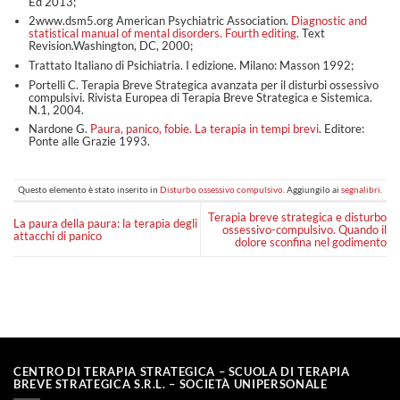
Ed 2013;
2www.dsm5.org American Psychiatric Association.
Diagnostic and
statistical manual of mental disorders. Fourth editing
. Text
Revision.Washington, DC, 2000;
Trattato Italiano di Psichiatria. I edizione. Milano: Masson 1992;
Portelli C. Terapia Breve Strategica avanzata per il disturbi ossessivo
compulsivi. Rivista Europea di Terapia Breve Strategica e Sistemica.
N.1, 2004.
Nardone G.
Paura, panico, fobie. La terapia in tempi brevi
. Editore:
Ponte alle Grazie 1993.
Questo elemento è stato inserito in
Disturbo ossessivo compulsivo
. Aggiungilo ai
segnalibri
.
Terapia breve strategica e disturbo
La paura della paura: la terapia degli
ossessivo-compulsivo. Quando il
attacchi di panico
dolore sconfina nel godimento
CENTRO DI TERAPIA STRATEGICA – SCUOLA DI TERAPIA
BREVE STRATEGICA S.R.L. – SOCIETÀ UNIPERSONALE