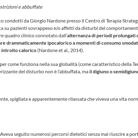
estrizioni e abbuffate
ento condotti da Giorgio Nardone presso il Centro di Terapia Strateg
a su pazienti sovrappeso e/o affetti da disturbi del comportamen
are quadro clinico connotato dall’
alternanza di periodi prolungati d
re drammaticamente ipocalorico a momenti di consumo smodato de
 introito calorico
(Nardone et al., 2014).
er come funziona nella sua globalità (come caratteristico della Ter
rizzante del disturbo non è l’abbuffata, ma
il digiuno o semidigiun
ente, spigliata e apparentemente rilassata che viveva una vita nor
. Aveva seguito numerosi percorsi dietetici senza mai riuscire a port