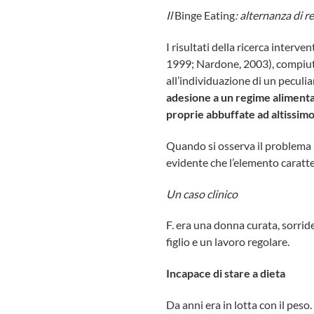
Il
Binge Eating
: alternanza di r
I risultati della ricerca interv
1999; Nardone, 2003), compiut
all’individuazione di un peculi
adesione a un regime alimenta
proprie abbuffate ad altissimo
Quando si osserva il problema p
evidente che l’elemento caratte
Un caso clinico
F. era una donna curata, sorrid
figlio e un lavoro regolare.
Incapace di stare a dieta
Da anni era in lotta con il peso