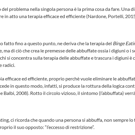
del problema nella singola persona è la prima cosa da fare. Una di
 in atto una terapia efficace ed efficiente (Nardone, Portelli, 2015
o fatto fino a questo punto, ne deriva che la terapia del
Binge Eati
e, ma di ciò che crea le premesse delle abbuffate ossia i digiuni o 
 chi si concentra sulla terapia delle abbuffate e trascura i digiuni è
e radici.
apia efficace ed efficiente, proprio perchè vuole eliminare le abbuff
ocede in questo modo, infatti, si produce la rottura della logica co
 Balbi, 2008). Rotto il circolo vizioso, il sintomo (l’abbuffata) v
ting, ci ricorda che quando una persona si abbuffa, non sempre lo fa
oprio il suo opposto: “l’eccesso di restrizione”.