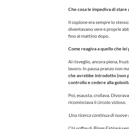
Che cosa le impediva di stare 
Il copione era sempre lo stesso
diventavano vere e proprie abbu
fino al mattino dopo.
Come reagiva a quello che lei 
Al risveglio, ancora piena, frust
lavoro. In pausa pranzo non ma
che avrebbe introdotto (non più
controllo e cedere alla golosit
Poi, esausta, crollava. Divorava
ricominciava il circolo vizioso.
Una ricerca continua di nuove s
Chi soffre di
Binge Eating
è semp