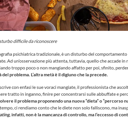
turbo difficile da riconoscere
ografia psichiatrica tradizionale, è un disturbo del comportamento 
ate. Ad un’osservazione più attenta, tuttavia, quello che accade in r
ando troppo poco o non mangiando affatto per poi, sfinito, perdere 
à del problema. L’altra metà è il digiuno che la precede.
crive con enfasi le sue voraci mangiate, il professionista che ascol
re tratto in inganno, finire per concentrarsi sulle abbuffate e perde
isolvere il problema proponendo una nuova “dieta” o “percorso nu
l tempo, ci rendiamo conto che le diete non solo falliscono, ma ina
ating
, infatti, non è la mancanza di controllo, ma l’eccesso di con