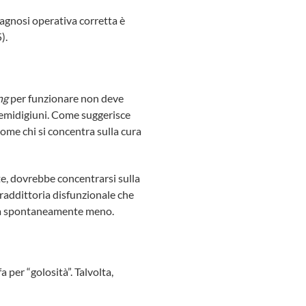
agnosi operativa corretta è
).
ng
per funzionare non deve
i semidigiuni. Come suggerisce
 come chi si concentra sulla cura
ate, dovrebbe concentrarsi sulla
ntraddittoria disfunzionale che
errà spontaneamente meno.
 per “golosità”. Talvolta,