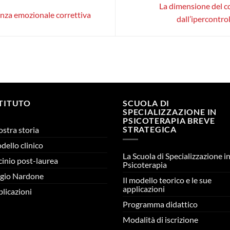
La dimensione del co
enza emozionale correttiva
dall’ipercontrol
STITUTO
SCUOLA DI
SPECIALIZZAZIONE IN
PSICOTERAPIA BREVE
STRATEGICA
ostra storia
odello clinico
La Scuola di Specializzazione i
cinio post-laurea
Psicoterapia
gio Nardone
Il modello teorico e le sue
applicazioni
licazioni
Programma didattico
Modalità di iscrizione