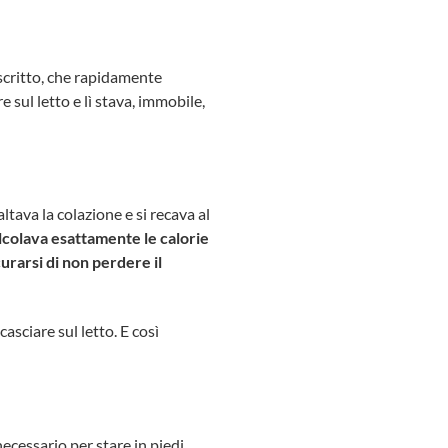
escritto, che rapidamente
sul letto e lì stava, immobile,
altava la colazione e si recava al
alcolava esattamente le calorie
curarsi di non perdere il
asciare sul letto. E così
necessario per stare in piedi.