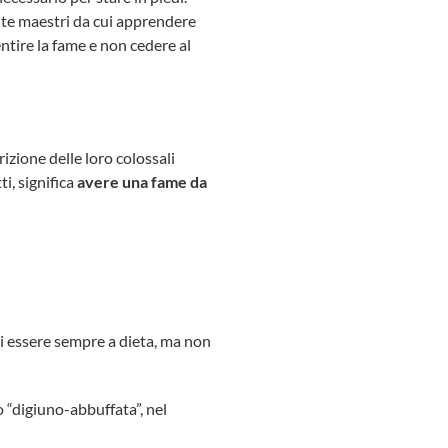
nte maestri da cui apprendere
sentire la fame e non cedere al
izione delle loro colossali
i, significa
avere una fame da
di essere sempre a dieta, ma non
o “digiuno-abbuffata”, nel