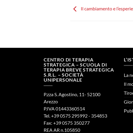
Il cambiamento e l’esperi
CENTRO DI TERAPIA
L’I
STRATEGICA – SCUOLA DI
TERAPIA BREVE STRATEGICA
S.R.L. – SOCIETÀ
La n
UNIPERSONALE
Il m
Tiro
P.zza S. Agostino, 11- 52100
Arezzo
Gior
P.IVA 01443360514
Pubb
Tel. +39 0575 295992 - 354853
Fax: +39 0575 350277
REA AR n.105850