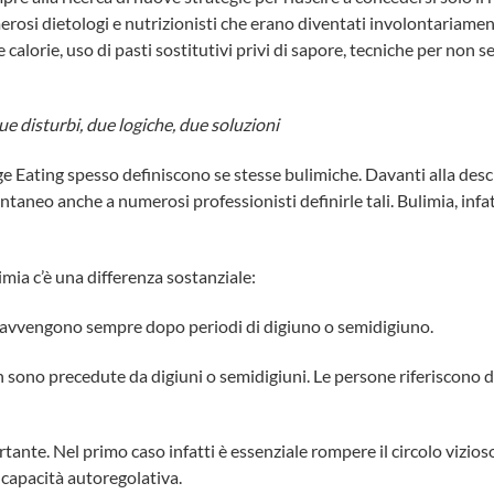
rosi dietologi e nutrizionisti che erano diventati involontariame
le calorie, uso di pasti sostitutivi privi di sapore, tecniche per non 
ue disturbi, due logiche, due soluzioni
e Eating spesso definiscono se stesse bulimiche. Davanti alla descr
aneo anche a numerosi professionisti definirle tali. Bulimia, infatt
imia c’è una differenza sostanziale:
 avvengono sempre dopo periodi di digiuno o semidigiuno.
n sono precedute da digiuni o semidigiuni. Le persone riferiscono 
rtante. Nel primo caso infatti è essenziale rompere il circolo vizios
capacità autoregolativa.