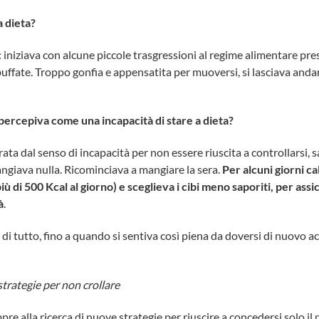
a dieta?
: iniziava con alcune piccole trasgressioni al regime alimentare pr
ffate. Troppo gonfia e appensatita per muoversi, si lasciava andare 
percepiva come una incapacità di stare a dieta?
rata dal senso di incapacità per non essere riuscita a controllarsi, s
ngiava nulla. Ricominciava a mangiare la sera.
Per alcuni giorni c
 di 500 Kcal al giorno) e sceglieva i cibi meno saporiti, per assi
à
.
 di tutto, fino a quando si sentiva così piena da doversi di nuovo acc
trategie per non crollare
re alla ricerca di nuove strategie per riuscire a concedersi solo il 