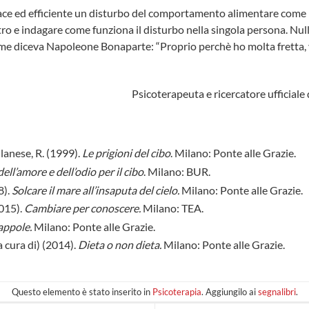
ace ed efficiente un disturbo del comportamento alimentare come i
tro e indagare come funziona il disturbo nella singola persona. Nu
me diceva Napoleone Bonaparte: “Proprio perchè ho molta fretta, 
Psicoterapeuta e ricercatore ufficiale
ilanese, R. (1999).
Le prigioni del cibo
. Milano: Ponte alle Grazie.
 dell’amore e dell’odio per il cibo
. Milano: BUR.
8).
Solcare il mare all’insaputa del cielo.
Milano: Ponte alle Grazie.
2015).
Cambiare per conoscere.
Milano: TEA.
appole.
Milano: Ponte alle Grazie.
a cura di) (2014).
Dieta o non dieta.
Milano: Ponte alle Grazie.
Questo elemento è stato inserito in
Psicoterapia
. Aggiungilo ai
segnalibri
.