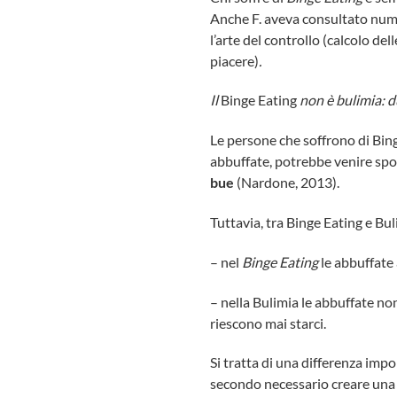
Anche F. aveva consultato nume
l’arte del controllo (calcolo del
piacere)
.
Il
Binge Eating
non è bulimia: d
Le persone che soffrono di Bing
abbuffate, potrebbe venire spont
bue
(Nardone, 2013).
Tuttavia, tra Binge Eating e Bul
– nel
Binge Eating
le abbuffate
– nella Bulimia le abbuffate no
riescono mai starci.
Si tratta di una differenza impo
secondo necessario creare una 