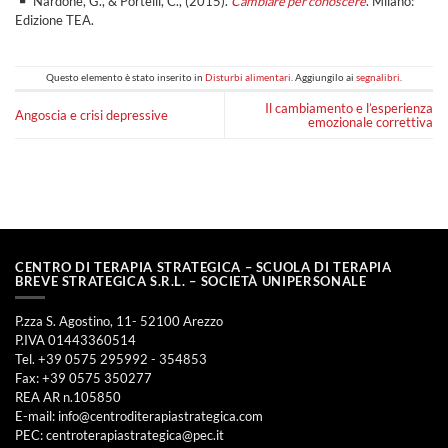
Nardone, G., & Portelli, C., (2015).
Cambiare per conoscere
. Milano:
Edizione TEA.
Questo elemento è stato inserito in
Disturbi alimentari
. Aggiungilo ai
segnalibri
.
Il cambiamento e l’esperienza
Angoscia e crisi depressive
emozionale correttiva
CENTRO DI TERAPIA STRATEGICA – SCUOLA DI TERAPIA
BREVE STRATEGICA S.R.L. – SOCIETÀ UNIPERSONALE
P.zza S. Agostino, 11- 52100 Arezzo
P.IVA 01443360514
Tel. +39 0575 295992 - 354853
Fax: +39 0575 350277
REA AR n.105850
E-mail:
info@centroditerapiastrategica.com
PEC:
centroterapiastrategica@pec.it