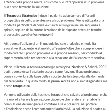
artefice della propria realtà, così come può intrappolarsi in un problema,
può anche trovarne la soluzione.
Il Terapeuta Strategico
induce il paziente ad assumere differenti
prospettive rispetto a se stesso e al suo problema. Viene utilizzata una
modalità particolare di porre
domande strategiche
in una sequenza a
spirale, seguite dalla puntualizzazione delle risposte ottenute tramite
progressive
parafrasi ristrutturanti.
Attraverso l’utilizzo di un linguaggio logico e analogico e modalità
evocative, il paziente è stimolato a “
sentire”
oltre che a comprendere in
modo diverso il proprio problema e le proprie reazioni, per condurlo al
superamento delle resistenze e alla creazione dell’alleanza terapeutica.
Viene utilizzata la
tecnica del dialogo strategico
(Nardone & Salvini, 2004)
e attraverso essa il paziente scopre come funziona il suo problema e
come risolverlo, sulla base delle risposte che lui stesso dà alle domande
del terapeuta. In questo modo, la
prima seduta
non è solo diagnostica ma,
anche
terapeutica
.
Vengono utilizzate delle tecniche terapeutiche calzate al problema, e che
mirano ad alterare la percezione piacevole che rende irrefrenabile la
compulsione del mangiare e vomitare e se è presente, nel portare
all’estinzione anche i comportamenti autolesivi. La soluzione si adatta al