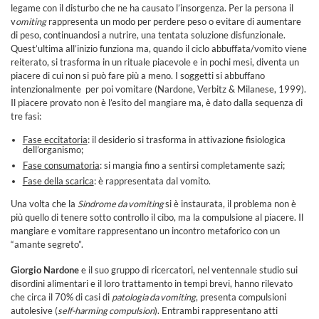
legame con il disturbo che ne ha causato l’insorgenza. Per la persona il
v
omiting
rappresenta un modo per perdere peso o evitare di aumentare
di peso, continuandosi a nutrire, una tentata soluzione disfunzionale.
Quest’ultima all’inizio funziona ma, quando il ciclo abbuffata/vomito viene
reiterato, si trasforma in un rituale piacevole e in pochi mesi, diventa un
piacere di cui non si può fare più a meno. I soggetti si abbuffano
intenzionalmente per poi vomitare (Nardone, Verbitz & Milanese, 1999).
Il piacere provato non è l’esito del mangiare ma, è dato dalla sequenza di
tre fasi:
Fase eccitatoria
: il desiderio si trasforma in attivazione fisiologica
dell’organismo;
Fase consumatoria
: si mangia fino a sentirsi completamente sazi;
Fase della scarica
: è rappresentata dal vomito.
Una volta che la
Sindrome da vomiting
si è instaurata, il problema non è
più quello di tenere sotto controllo il cibo, ma la compulsione al piacere. Il
mangiare e vomitare rappresentano un incontro metaforico con un
“amante segreto”.
Giorgio Nardone
e il suo gruppo di ricercatori, nel ventennale studio sui
disordini alimentari e il loro trattamento in tempi brevi, hanno rilevato
che circa il 70% di casi di
patologia da vomiting
, presenta compulsioni
autolesive (
self-harming compulsion
). Entrambi rappresentano atti