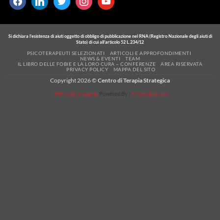
Si dichiara l’esistenza di aiuti oggetto di obbligo di pubblicazione nel RNA (Registro Nazionale degli aiuti di
Stato) di cui all’articolo 52 L.234/12
PSICOTERAPEUTI SELEZIONATI
ARTICOLI E APPROFONDIMENTI
NEWS & EVENTI
TEAM
IL LIBRO DELLE FOBIE E LA LORO CURA – CONFERENZE
AREA RISERVATA
PRIVACY POLICY
MAPPA DEL SITO
Copyright 2026 ©
Centro di Terapia Strategica
PHP Code Snippets
Powered By :
XYZScripts.com