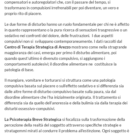
compensatori e autoregolatori che, con il passare del tempo, si
trasformano in compulsioni irrefrenabili per poi diventare, un vero e
proprio rito di piacere.
Le due forme di disturbo hanno un ruolo fondamentale per chi ne è affetto
in quanto rappresentano o la pura ricerca di sensazioni trasgressive o un
sedativo nei confronti del dolore, delle frustrazioni. I due aspetti
compulsivi non si sviluppano contemporaneamente. I dati raccolti dal
Centro di Terapia Strategica di Arezzo
mostrano come nella stragrande
maggioranza dei casi, emerga per primo il disturbo alimentare, poi
quando quest’ultimo è divenuto compulsivo, si aggiungono i
comportamenti autolesivi; il disordine alimentare ne costituisce la
patologia di base.
Il mangiare, vomitare e torturarsi si struttura come una patologia
compulsiva basata sul piacere o sull’effetto sedativo e si differenzia sia
dalle altre forme di disturbo compulsivo basate sulla paura, sia dal
disordine alimentare che l’ha inizialmente originata. Il trattamento si
differenzia sia da quello dell’anoressia e della bulimia sia dalla terapia dei
disturbi ossessivo-compulsivi.
La Psicoterapia Breve Strategica
si focalizza sulla trasformazione della
percezione della realtà del soggetto attraverso specifiche strategie e
stratagemmi mirati al condurre il problema all’estinzione. Ogni soggetto è