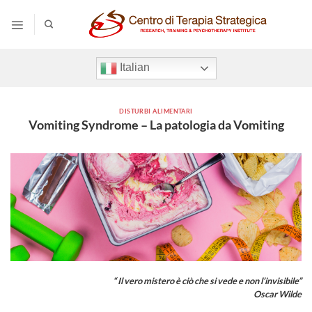
Salta
ai
contenuti
Italian
DISTURBI ALIMENTARI
Vomiting Syndrome – La patologia da Vomiting
“
Il vero mistero è ciò che si vede e non l’invisibile”
Oscar Wilde