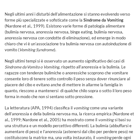
Negli ultimi anni i disturbi dell’alimentazione si stanno evolvendo verso
forme più specializzate e sofisticate come la
Sindrome da Vomiting
(Nardone et al., 1999). Esistono varie forme di patologia alimentare
(bulimia nervosa, anoressia nervosa, binge eating, bulimia nervosa,
anoressia nervosa con condotte di eliminazione), ed emerge in modo
chiaro che vi è un’associazione tra bulimia nervosa con autoinduzione di
vomito (
Vomiting Syndrome
).
Negli ultimi tempi si è osservato un aumento significativo dei casi di
Sindrome da Vomito o
Vomiting
, rispetto all’anoressia e la bulimia. Le
ragazze con tendenze bulimiche o anoressiche scoprono che vomitare
consente loro di tenere sotto controllo il peso senza dover rinunciare al
piacere del cibo e evitano anche di mettere in allarme la famiglia in
quanto, riescono a mantenersi di qualche chilo sopra o sotto il loro peso
forma in modo che non si sentano sotto pressione.
La letteratura (APA, 1994) classifica il
vomiting
come una variante
dell’anoressia e della bulimia nervosa ma, la ricerca empirica (Nardone et
al., 1999; Nardone et al., 2005) ha mostrato come il
vomiting
si basi su
una struttura e un modello percettivo differenti. La bulimia (abbuffarsi e
aumentare di peso) e l’anoressia (astenersi dal cibo per perdere peso) ne
costituiscono la matrice ma, una volta instaurato, il
vomiting
perde ogni