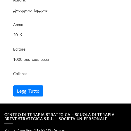
Autore:
Джорджио Нардонэ
Anno:
2019
Editore:
1000 Бестселлеров
Collana:
Leggi Tutto
CENTRO DI TERAPIA STRATEGICA – SCUOLA DI TERAPIA
BREVE STRATEGICA S.R.L. – SOCIETÀ UNIPERSONALE
P.zza S. Agostino, 11- 52100 Arezzo