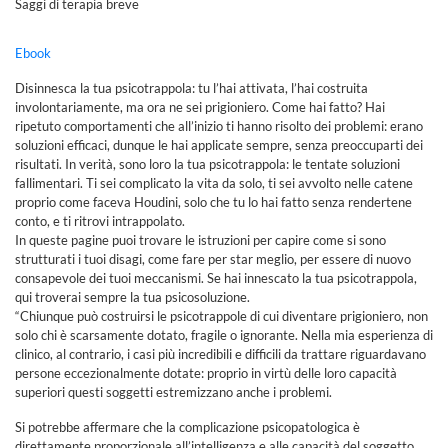
Saggi di terapia breve
Ebook
Disinnesca la tua psicotrappola: tu l’hai attivata, l’hai costruita
involontariamente, ma ora ne sei prigioniero. Come hai fatto? Hai
ripetuto comportamenti che all’inizio ti hanno risolto dei problemi: erano
soluzioni efficaci, dunque le hai applicate sempre, senza preoccuparti dei
risultati. In verità, sono loro la tua psicotrappola: le tentate soluzioni
fallimentari. Ti sei complicato la vita da solo, ti sei avvolto nelle catene
proprio come faceva Houdini, solo che tu lo hai fatto senza rendertene
conto, e ti ritrovi intrappolato.
In queste pagine puoi trovare le istruzioni per capire come si sono
strutturati i tuoi disagi, come fare per star meglio, per essere di nuovo
consapevole dei tuoi meccanismi. Se hai innescato la tua psicotrappola,
qui troverai sempre la tua psicosoluzione.
“Chiunque può costruirsi le psicotrappole di cui diventare prigioniero, non
solo chi è scarsamente dotato, fragile o ignorante. Nella mia esperienza di
clinico, al contrario, i casi più incredibili e difficili da trattare riguardavano
persone eccezionalmente dotate: proprio in virtù delle loro capacità
superiori questi soggetti estremizzano anche i problemi.
Si potrebbe affermare che la complicazione psicopatologica è
direttamente proporzionale all’intelligenza e alle capacità del soggetto