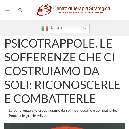
Salta
ai
contenuti
Italian
PSICOTRAPPOLE. LE
SOFFERENZE CHE CI
COSTRUIAMO DA
SOLI: RICONOSCERLE
E COMBATTERLE
Le sofferenze che ci costruiamo da soli riconoscerle e combatterle,
Ponte alle grazie edizioni.