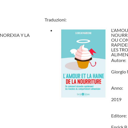
Traduzioni:
L'AMOU
ANOREXIA Y LA
NOURRI
OU CO
RAPID
LES TR
ALIMEN
Autore:
Giorgio
Anno:
2019
Editore:
Enrick B