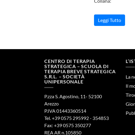
Collana:
Leggi Tutto
CENTRO DI TERAPIA
L’I
STRATEGICA – SCUOLA DI
TERAPIA BREVE STRATEGICA
S.R.L. – SOCIETÀ
La n
UNIPERSONALE
Il m
Tiro
P.zza S. Agostino, 11- 52100
Arezzo
Gior
P.IVA 01443360514
Pubb
Tel. +39 0575 295992 - 354853
Fax: +39 0575 350277
REA AR n.105850