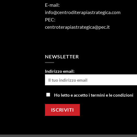
E-mail:
info@centroditerapiastrategica.com
PEC:
centroterapiastrategica@pec.it
NEWSLETTER
Indirizzo email:
Ho letto e accetto i termini e le condizioni