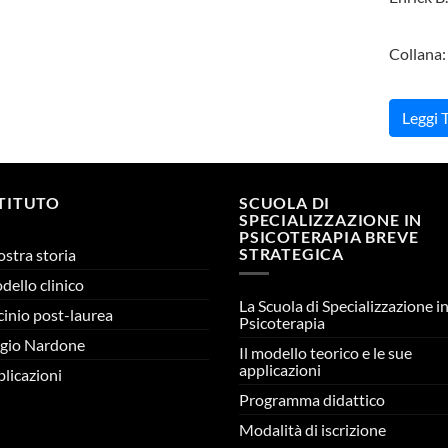
Collana:
Leggi 
STITUTO
SCUOLA DI
SPECIALIZZAZIONE IN
PSICOTERAPIA BREVE
STRATEGICA
ostra storia
odello clinico
La Scuola di Specializzazione i
cinio post-laurea
Psicoterapia
gio Nardone
Il modello teorico e le sue
applicazioni
licazioni
Programma didattico
Modalità di iscrizione