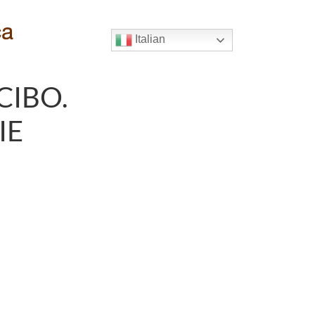
Italian
CIBO.
IE