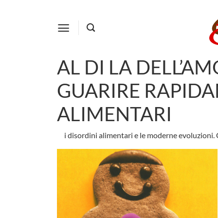
Salta
ai
contenuti
AL DI LA DELL’AM
GUARIRE RAPIDA
ALIMENTARI
i disordini alimentari e le moderne evoluzion