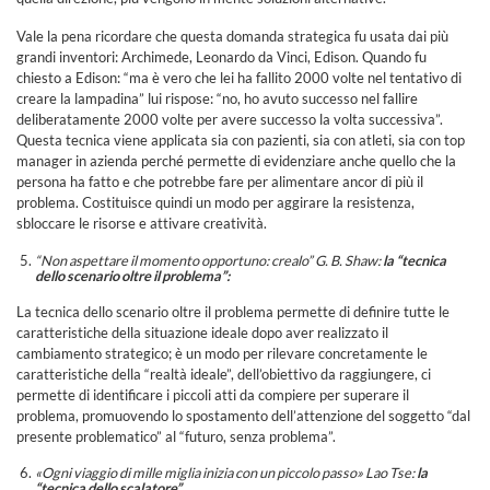
Vale la pena ricordare che questa domanda strategica fu usata dai più
grandi inventori: Archimede, Leonardo da Vinci, Edison. Quando fu
chiesto a Edison: “ma è vero che lei ha fallito 2000 volte nel tentativo di
creare la lampadina” lui rispose: “no, ho avuto successo nel fallire
deliberatamente 2000 volte per avere successo la volta successiva”.
Questa tecnica viene applicata sia con pazienti, sia con atleti, sia con top
manager in azienda perché permette di evidenziare anche quello che la
persona ha fatto e che potrebbe fare per alimentare ancor di più il
problema. Costituisce quindi un modo per aggirare la resistenza,
sbloccare le risorse e attivare creatività.
“Non aspettare il momento opportuno: crealo” G. B. Shaw:
la “tecnica
dello scenario oltre il problema”:
La tecnica dello scenario oltre il problema permette di definire tutte le
caratteristiche della situazione ideale dopo aver realizzato il
cambiamento strategico; è un modo per rilevare concretamente le
caratteristiche della “realtà ideale”, dell’obiettivo da raggiungere, ci
permette di identificare i piccoli atti da compiere per superare il
problema, promuovendo lo spostamento dell’attenzione del soggetto “dal
presente problematico” al “futuro, senza problema”.
«Ogni viaggio di mille miglia inizia con un piccolo passo» Lao Tse:
la
“tecnica dello scalatore”