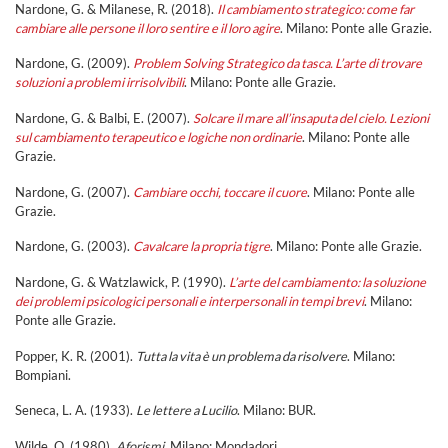
Nardone, G. & Milanese, R. (2018).
Il cambiamento strategico: come far
cambiare alle persone il loro sentire e il loro agire
. Milano: Ponte alle Grazie.
Nardone, G. (2009).
Problem Solving Strategico da tasca. L’arte di trovare
soluzioni a problemi irrisolvibili
. Milano: Ponte alle Grazie.
Nardone, G. & Balbi, E. (2007).
Solcare il mare all’insaputa del cielo. Lezioni
sul cambiamento terapeutico e logiche non ordinarie
. Milano: Ponte alle
Grazie.
Nardone, G. (2007).
Cambiare occhi, toccare il cuore
. Milano: Ponte alle
Grazie.
Nardone, G. (2003).
Cavalcare la propria tigre
. Milano: Ponte alle Grazie.
Nardone, G. & Watzlawick, P. (1990).
L’arte del cambiamento: la soluzione
dei problemi psicologici personali e interpersonali in tempi brevi
. Milano:
Ponte alle Grazie.
Popper, K. R. (2001).
Tutta la vita è un problema da risolvere
. Milano:
Bompiani.
Seneca, L. A. (1933).
Le lettere a Lucilio
. Milano: BUR.
Wilde, O. (1980).
Aforismi
. Milano: Mondadori.