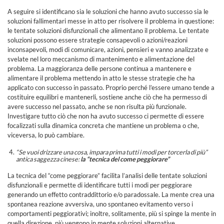
A seguire si identificano sia le soluzioni che hanno avuto successo sia le
soluzioni fallimentari messe in atto per risolvere il problema in questione:
le tentate soluzioni disfunzionali che alimentano il problema. Le tentate
soluzioni possono essere strategie consapevoli o azioni/reazioni
inconsapevoli, modi di comunicare, azioni, pensieri e vanno analizzate e
svelate nel loro meccanismo di mantenimento e alimentazione del
problema. La maggioranza delle persone continua a mantenere e
alimentare il problema mettendo in atto le stesse strategie che ha
applicato con successo in passato. Proprio perché l’essere umano tende a
costituire equilibri e mantenerli, sostiene anche ciò che ha permesso di
avere successo nel passato, anche se non risulta più funzionale.
Investigare tutto ciò che non ha avuto successo ci permette di essere
focalizzati sulla dinamica concreta che mantiene un problema o che,
viceversa, lo può cambiare.
“Se vuoi drizzare una cosa, impara prima tutti i modi per torcerla di più”
antica saggezza cinese:
la “tecnica del come peggiorare”
La tecnica del “come peggiorare” facilita l’analisi delle tentate soluzioni
disfunzionali e permette di identificare tutti i modi per peggiorare
generando un effetto contraddittorio e/o paradossale. La mente crea una
spontanea reazione avversiva, uno spontaneo evitamento verso i
comportamenti peggiorativi; inoltre, solitamente, più si spinge la mente in
quella direzione, più vengono in mente soluzioni alternative.