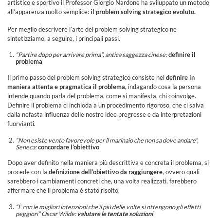
artistico e sportivo il Professor Giorgio Nardone ha sviluppato un metodo
all’apparenza molto semplice:
il problem solving strategico evoluto.
Per meglio descrivere l’arte del problem solving strategico ne
sintetizziamo, a seguire, i principali passi.
“Partire dopo per arrivare prima”, antica saggezza cinese:
definire il
problema
Il primo passo del problem solving strategico consiste nel
definire in
maniera attenta e pragmatica il problema,
indagando cosa la persona
intende quando parla del problema, come si manifesta, chi coinvolge.
Definire il problema ci inchioda a un procedimento rigoroso, che ci salva
dalla nefasta influenza delle nostre idee pregresse e da interpretazioni
fuorvianti.
“Non esiste vento favorevole per il marinaio che non sa dove andare”,
Seneca:
concordare l’obiettivo
Dopo aver definito nella maniera più descrittiva e concreta il problema, si
procede con la
definizione dell’obiettivo da raggiungere
, ovvero quali
sarebbero i cambiamenti concreti che, una volta realizzati, farebbero
affermare che il problema è stato risolto.
“È con le migliori intenzioni che il più delle volte si ottengono gli effetti
peggiori” Oscar Wilde:
valutare le tentate soluzioni