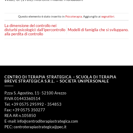
Questo elemento è stato inserito in
Psicoterapia
. Aggiungilo ai
segnalibri
.
La dimensione del controllo nei
disturbi psicologici: dall’ipercontrollo
Modelli di famiglia che si sviluppano.
alla perdita di controllo
CENTRO DI TERAPIA STRATEGICA – SCUOLA DI TERAPIA
BREVE STRATEGICA S.R.L. – SOCIETÀ UNIPERSONALE
P.zza S. Agostino, 11- 52100 Arezzo
P.IVA 01443360514
Tel. +39 0575 295992 - 354853
Fax: +39 0575 350277
REA AR n.105850
E-mail:
info@centroditerapiastrategica.com
PEC:
centroterapiastrategica@pec.it