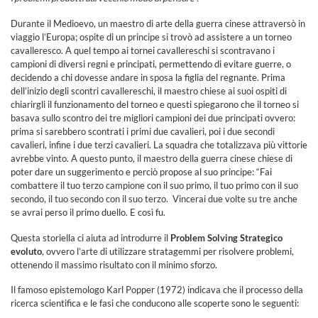
Durante il Medioevo, un maestro di arte della guerra cinese attraversò in
viaggio l’Europa; ospite di un principe si trovò ad assistere a un torneo
cavalleresco. A quel tempo ai tornei cavallereschi si scontravano i
campioni di diversi regni e principati, permettendo di evitare guerre, o
decidendo a chi dovesse andare in sposa la figlia del regnante. Prima
dell’inizio degli scontri cavallereschi, il maestro chiese ai suoi ospiti di
chiarirgli il funzionamento del torneo e questi spiegarono che il torneo si
basava sullo scontro dei tre migliori campioni dei due principati ovvero:
prima si sarebbero scontrati i primi due cavalieri, poi i due secondi
cavalieri, infine i due terzi cavalieri. La squadra che totalizzava più vittorie
avrebbe vinto. A questo punto, il maestro della guerra cinese chiese di
poter dare un suggerimento e perciò propose al suo principe: “Fai
combattere il tuo terzo campione con il suo primo, il tuo primo con il suo
secondo, il tuo secondo con il suo terzo. Vincerai due volte su tre anche
se avrai perso il primo duello. E così fu.
Questa storiella ci aiuta ad introdurre il
Problem Solving Strategico
evoluto
, ovvero l’arte di utilizzare stratagemmi per risolvere problemi,
ottenendo il massimo risultato con il minimo sforzo.
Il famoso epistemologo Karl Popper (1972) indicava che il processo della
ricerca scientifica e le fasi che conducono alle scoperte sono le seguenti: