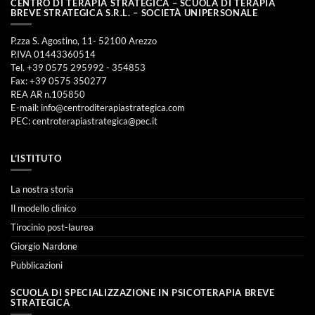
CENTRO DI TERAPIA STRATEGICA – SCUOLA DI TERAPIA
BREVE STRATEGICA S.R.L. – SOCIETÀ UNIPERSONALE
P.zza S. Agostino, 11- 52100 Arezzo
P.IVA 01443360514
Tel. +39 0575 295992 - 354853
Fax: +39 0575 350277
REA AR n.105850
E-mail:
info@centroditerapiastrategica.com
PEC:
centroterapiastrategica@pec.it
L’ISTITUTO
La nostra storia
Il modello clinico
Tirocinio post-laurea
Giorgio Nardone
Pubblicazioni
SCUOLA DI SPECIALIZZAZIONE IN PSICOTERAPIA BREVE
STRATEGICA