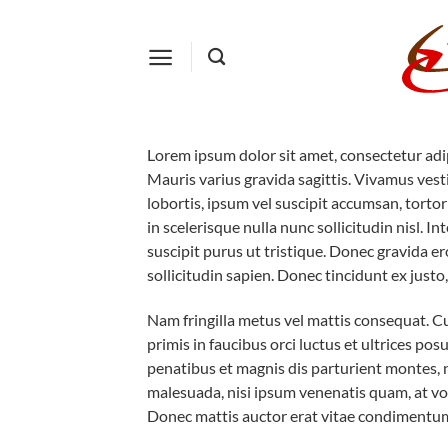
Salta
ai
contenuti
Lorem ipsum dolor sit amet, consectetur adipi
Mauris varius gravida sagittis. Vivamus vesti
lobortis, ipsum vel suscipit accumsan, tortor 
in scelerisque nulla nunc sollicitudin nisl.
suscipit purus ut tristique. Donec gravida e
sollicitudin sapien. Donec tincidunt ex justo,
Nam fringilla metus vel mattis consequat. Cu
primis in faucibus orci luctus et ultrices p
penatibus et magnis dis parturient montes, n
malesuada, nisi ipsum venenatis quam, at volu
Donec mattis auctor erat vitae condimentum. 