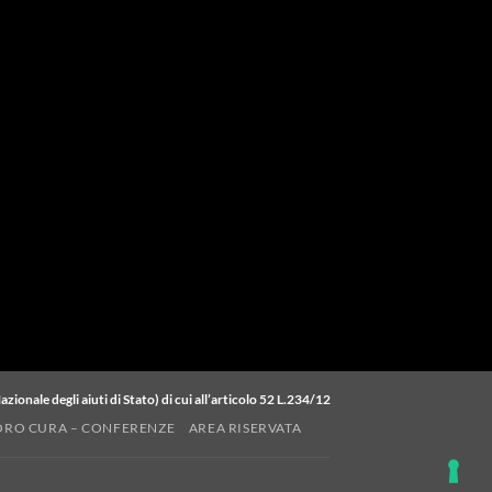
zionale degli aiuti di Stato) di cui all’articolo 52 L.234/12
 LORO CURA – CONFERENZE
AREA RISERVATA