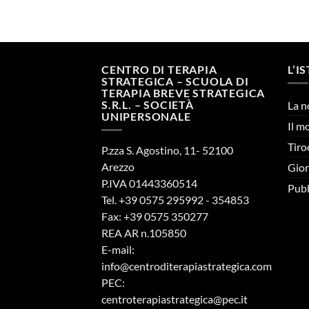
CENTRO DI TERAPIA
L’I
STRATEGICA – SCUOLA DI
TERAPIA BREVE STRATEGICA
S.R.L. – SOCIETÀ
La n
UNIPERSONALE
Il m
Tiro
P.zza S. Agostino, 11- 52100
Arezzo
Gior
P.IVA 01443360514
Pubb
Tel. +39 0575 295992 - 354853
Fax: +39 0575 350277
REA AR n.105850
E-mail:
info@centroditerapiastrategica.com
PEC:
centroterapiastrategica@pec.it