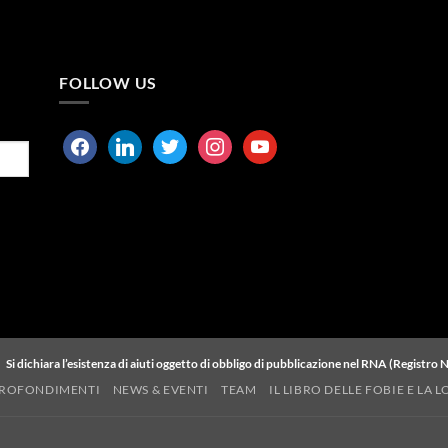
FOLLOW US
facebook
linkedin
twitter
instagram
youtube
Si dichiara l’esistenza di aiuti oggetto di obbligo di pubblicazione nel RNA (Registro Na
PPROFONDIMENTI
NEWS & EVENTI
TEAM
IL LIBRO DELLE FOBIE E LA