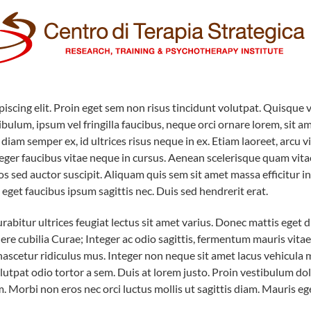
scing elit. Proin eget sem non risus tincidunt volutpat. Quisque vi
bulum, ipsum vel fringilla faucibus, neque orci ornare lorem, sit a
diam semper ex, id ultrices risus neque in ex. Etiam laoreet, arcu vi
 Integer faucibus vitae neque in cursus. Aenean scelerisque quam vi
ros sed auctor suscipit. Aliquam quis sem sit amet massa efficitur
 eget faucibus ipsum sagittis nec. Duis sed hendrerit erat.
rabitur ultrices feugiat lectus sit amet varius. Donec mattis ege
osuere cubilia Curae; Integer ac odio sagittis, fermentum mauris vi
ascetur ridiculus mus. Integer non neque sit amet lacus vehicula 
tpat odio tortor a sem. Duis at lorem justo. Proin vestibulum dolor
Morbi non eros nec orci luctus mollis ut sagittis diam. Mauris eg