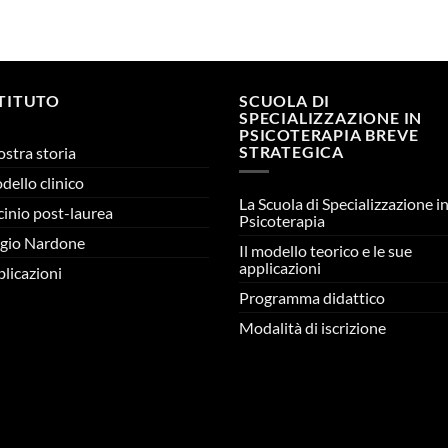
STITUTO
SCUOLA DI
SPECIALIZZAZIONE IN
PSICOTERAPIA BREVE
STRATEGICA
ostra storia
odello clinico
La Scuola di Specializzazione i
cinio post-laurea
Psicoterapia
gio Nardone
Il modello teorico e le sue
applicazioni
licazioni
Programma didattico
Modalità di iscrizione