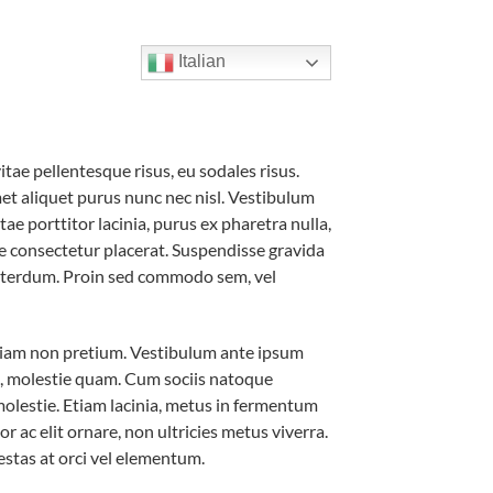
Italian
tae pellentesque risus, eu sodales risus.
met aliquet purus nunc nec nisl. Vestibulum
tae porttitor lacinia, purus ex pharetra nulla,
tae consectetur placerat. Suspendisse gravida
 interdum. Proin sed commodo sem, vel
t diam non pretium. Vestibulum ante ipsum
tae, molestie quam. Cum sociis natoque
molestie. Etiam lacinia, metus in fermentum
 ac elit ornare, non ultricies metus viverra.
estas at orci vel elementum.