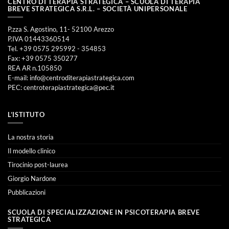
CENTRO DI TERAPIA STRATEGICA – SCUOLA DI TERAPIA
BREVE STRATEGICA S.R.L. – SOCIETÀ UNIPERSONALE
P.zza S. Agostino, 11- 52100 Arezzo
P.IVA 01443360514
Tel. +39 0575 295992 - 354853
Fax: +39 0575 350277
REA AR n.105850
E-mail:
info@centroditerapiastrategica.com
PEC:
centroterapiastrategica@pec.it
L’ISTITUTO
La nostra storia
Il modello clinico
Tirocinio post-laurea
Giorgio Nardone
Pubblicazioni
SCUOLA DI SPECIALIZZAZIONE IN PSICOTERAPIA BREVE
STRATEGICA