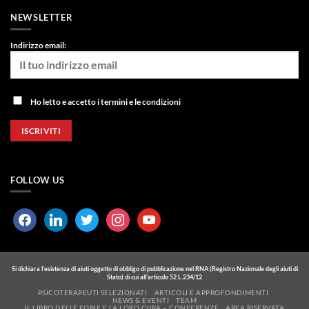
NEWSLETTER
Indirizzo email:
Ho letto e accetto i termini e le condizioni
FOLLOW US
facebook
linkedin
twitter
instagram
youtube
Si dichiara l’esistenza di aiuti oggetto di obbligo di pubblicazione nel RNA (Registro Nazionale degli aiuti di
Stato) di cui all’articolo 52 L.234/12
PSICOTERAPEUTI SELEZIONATI
ARTICOLI E APPROFONDIMENTI
NEWS & EVENTI
TEAM
IL LIBRO DELLE FOBIE E LA LORO CURA – CONFERENZE
AREA RISERVATA