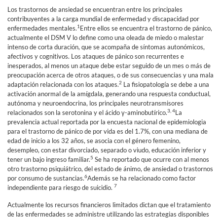
Los trastornos de ansiedad se encuentran entre los principales
contribuyentes a la carga mundial de enfermedad y discapacidad por
1
enfermedades mentales.
Entre ellos se encuentra el trastorno de pánico,
actualmente el DSM V lo define como una oleada de miedo o malestar
intenso de corta duración, que se acompaña de síntomas autonómicos,
afectivos y cognitivos. Los ataques de pánico son recurrentes e
inesperados, al menos un ataque debe estar seguido de un mes o más de
preocupación acerca de otros ataques, o de sus consecuencias y una mala
2
adaptación relacionada con los ataques.
La fisiopatología se debe a una
activación anormal de la amígdala, generando una respuesta conductual,
autónoma y neuroendocrina, los principales neurotransmisores
3, 4
relacionados son la serotonina y el ácido γ-aminobutírico.
La
prevalencia actual reportada por la encuesta nacional de epidemiologia
para el trastorno de pánico de por vida es del 1.7%, con una mediana de
edad de inicio a los 32 años, se asocia con el género femenino,
desempleo, con estar divorciado, separado o viudo, educación inferior y
5
tener un bajo ingreso familiar.
Se ha reportado que ocurre con al menos
otro trastorno psiquiátrico, del estado de ánimo, de ansiedad o trastornos
6
por consumo de sustancias.
Además se ha relacionado como factor
7
independiente para riesgo de suicidio.
Actualmente los recursos financieros limitados dictan que el tratamiento
de las enfermedades se administre utilizando las estrategias disponibles