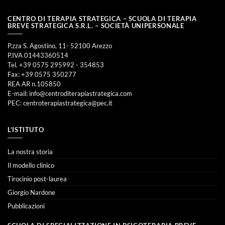
CENTRO DI TERAPIA STRATEGICA – SCUOLA DI TERAPIA
BREVE STRATEGICA S.R.L. – SOCIETÀ UNIPERSONALE
P.zza S. Agostino, 11- 52100 Arezzo
P.IVA 01443360514
Tel. +39 0575 295992 - 354853
Fax: +39 0575 350277
REA AR n.105850
E-mail:
info@centroditerapiastrategica.com
PEC:
centroterapiastrategica@pec.it
L’ISTITUTO
La nostra storia
Il modello clinico
Tirocinio post-laurea
Giorgio Nardone
Pubblicazioni