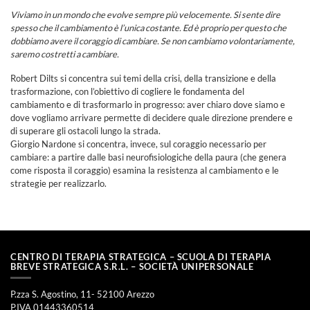
Viviamo in un mondo che evolve sempre più velocemente. Si sente dire
spesso che il cambiamento è l’unica costante. Ed è proprio per questo che
dobbiamo avere il coraggio di cambiare. Se non cambiamo volontariamente,
saremo costretti a cambiare.
Robert Dilts si concentra sui temi della crisi, della transizione e della
trasformazione, con l’obiettivo di cogliere le fondamenta del
cambiamento e di trasformarlo in progresso: aver chiaro dove siamo e
dove vogliamo arrivare permette di decidere quale direzione prendere e
di superare gli ostacoli lungo la strada.
Giorgio Nardone si concentra, invece, sul coraggio necessario per
cambiare: a partire dalle basi neurofisiologiche della paura (che genera
come risposta il coraggio) esamina la resistenza al cambiamento e le
strategie per realizzarlo.
CENTRO DI TERAPIA STRATEGICA – SCUOLA DI TERAPIA
BREVE STRATEGICA S.R.L. – SOCIETÀ UNIPERSONALE
P.zza S. Agostino, 11- 52100 Arezzo
P.IVA 01443360514