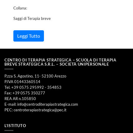
Collana:
Saggi di Terapia breve
Leggi Tutto
CENTRO DI TERAPIA STRATEGICA – SCUOLA DI TERAPIA
BREVE STRATEGICA S.R.L. – SOCIETÀ UNIPERSONALE
P.zza S. Agostino, 11- 52100 Arezzo
P.IVA 01443360514
Tel. +39 0575 295992 - 354853
Fax: +39 0575 350277
REA AR n.105850
E-mail:
info@centroditerapiastrategica.com
PEC:
centroterapiastrategica@pec.it
L’ISTITUTO