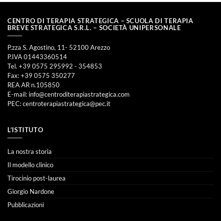
CENTRO DI TERAPIA STRATEGICA – SCUOLA DI TERAPIA
BREVE STRATEGICA S.R.L. – SOCIETÀ UNIPERSONALE
P.zza S. Agostino, 11- 52100 Arezzo
P.IVA 01443360514
Tel. +39 0575 295992 - 354853
Fax: +39 0575 350277
REA AR n.105850
E-mail:
info@centroditerapiastrategica.com
PEC:
centroterapiastrategica@pec.it
L’ISTITUTO
La nostra storia
Il modello clinico
Tirocinio post-laurea
Giorgio Nardone
Pubblicazioni