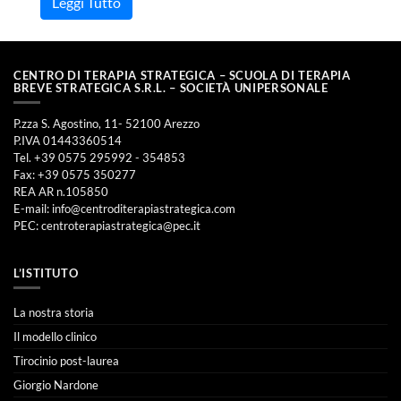
Leggi Tutto
CENTRO DI TERAPIA STRATEGICA – SCUOLA DI TERAPIA
BREVE STRATEGICA S.R.L. – SOCIETÀ UNIPERSONALE
P.zza S. Agostino, 11- 52100 Arezzo
P.IVA 01443360514
Tel. +39 0575 295992 - 354853
Fax: +39 0575 350277
REA AR n.105850
E-mail:
info@centroditerapiastrategica.com
PEC:
centroterapiastrategica@pec.it
L’ISTITUTO
La nostra storia
Il modello clinico
Tirocinio post-laurea
Giorgio Nardone