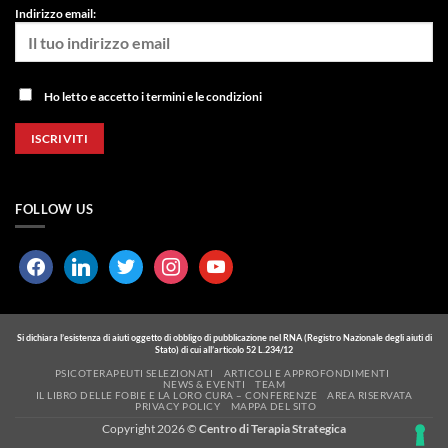
Indirizzo email:
Ho letto e accetto i termini e le condizioni
FOLLOW US
facebook
linkedin
twitter
instagram
youtube
Si dichiara l’esistenza di aiuti oggetto di obbligo di pubblicazione nel RNA (Registro Nazionale degli aiuti di
Stato) di cui all’articolo 52 L.234/12
PSICOTERAPEUTI SELEZIONATI
ARTICOLI E APPROFONDIMENTI
NEWS & EVENTI
TEAM
IL LIBRO DELLE FOBIE E LA LORO CURA – CONFERENZE
AREA RISERVATA
PRIVACY POLICY
MAPPA DEL SITO
Copyright 2026 ©
Centro di Terapia Strategica