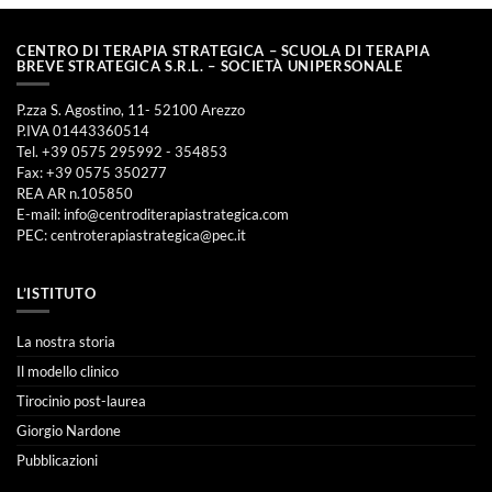
CENTRO DI TERAPIA STRATEGICA – SCUOLA DI TERAPIA
BREVE STRATEGICA S.R.L. – SOCIETÀ UNIPERSONALE
P.zza S. Agostino, 11- 52100 Arezzo
P.IVA 01443360514
Tel. +39 0575 295992 - 354853
Fax: +39 0575 350277
REA AR n.105850
E-mail:
info@centroditerapiastrategica.com
PEC:
centroterapiastrategica@pec.it
L’ISTITUTO
La nostra storia
Il modello clinico
Tirocinio post-laurea
Giorgio Nardone
Pubblicazioni