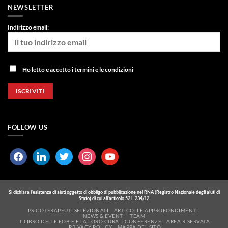
NEWSLETTER
Indirizzo email:
Ho letto e accetto i termini e le condizioni
FOLLOW US
facebook
linkedin
twitter
instagram
youtube
Si dichiara l’esistenza di aiuti oggetto di obbligo di pubblicazione nel RNA (Registro Nazionale degli aiuti di
Stato) di cui all’articolo 52 L.234/12
PSICOTERAPEUTI SELEZIONATI
ARTICOLI E APPROFONDIMENTI
NEWS & EVENTI
TEAM
IL LIBRO DELLE FOBIE E LA LORO CURA – CONFERENZE
AREA RISERVATA
PRIVACY POLICY
MAPPA DEL SITO