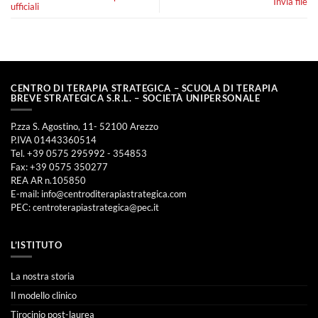
Invia file
ufficiali
CENTRO DI TERAPIA STRATEGICA – SCUOLA DI TERAPIA
BREVE STRATEGICA S.R.L. – SOCIETÀ UNIPERSONALE
P.zza S. Agostino, 11- 52100 Arezzo
P.IVA 01443360514
Tel. +39 0575 295992 - 354853
Fax: +39 0575 350277
REA AR n.105850
E-mail:
info@centroditerapiastrategica.com
PEC:
centroterapiastrategica@pec.it
L’ISTITUTO
La nostra storia
Il modello clinico
Tirocinio post-laurea