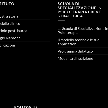
STITUTO
SCUOLA DI
SPECIALIZZAZIONE IN
PSICOTERAPIA BREVE
STRATEGICA
ostra storia
odello clinico
La Scuola di Specializzazione i
cinio post-laurea
Psicoterapia
gio Nardone
Il modello teorico e le sue
applicazioni
licazioni
Programma didattico
Modalità di iscrizione
FOLLOW US