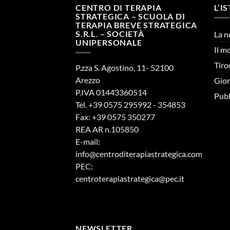
CENTRO DI TERAPIA
L’I
STRATEGICA – SCUOLA DI
TERAPIA BREVE STRATEGICA
S.R.L. – SOCIETÀ
La n
UNIPERSONALE
Il m
Tiro
P.zza S. Agostino, 11- 52100
Arezzo
Gior
P.IVA 01443360514
Pubb
Tel. +39 0575 295992 - 354853
Fax: +39 0575 350277
REA AR n.105850
E-mail:
info@centroditerapiastrategica.com
PEC:
centroterapiastrategica@pec.it
NEWSLETTER