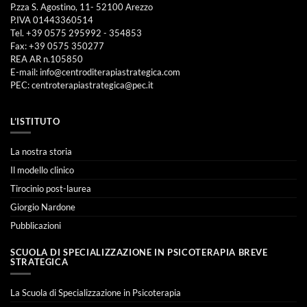
P.zza S. Agostino, 11- 52100 Arezzo
P.IVA 01443360514
Tel. +39 0575 295992 - 354853
Fax: +39 0575 350277
REA AR n.105850
E-mail:
info@centroditerapiastrategica.com
PEC:
centroterapiastrategica@pec.it
L’ISTITUTO
La nostra storia
Il modello clinico
Tirocinio post-laurea
Giorgio Nardone
Pubblicazioni
SCUOLA DI SPECIALIZZAZIONE IN PSICOTERAPIA BREVE
STRATEGICA
La Scuola di Specializzazione in Psicoterapia